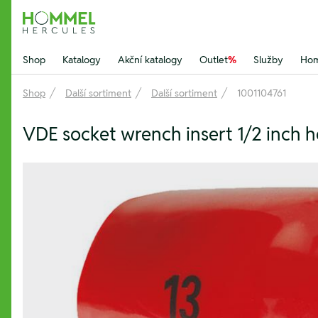
Hommel Hercules
Shop
Katalogy
Akční katalogy
Outlet
%
Služby
Hom
Shop
Další sortiment
Další sortiment
1001104761
VDE socket wrench insert 1/2 inch