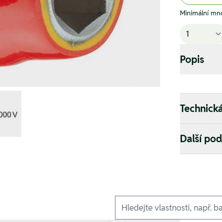
Minimální mno
Popis
Technick
Další po
Ausführungen