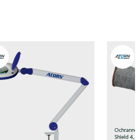
Ochranné r
Shield 4, v