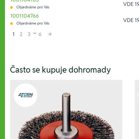
VDE 1
Objednáme pro Vás
1001104766
VDE 1
Objednáme pro Vás
...
1
2
3
6
Hesla:
Často se kupuje dohromady