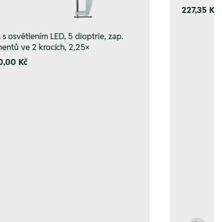
227,35 Kč
 s osvětlením LED, 5 dioptrie, zap.
entů ve 2 krocích, 2,25×
0,00 Kč