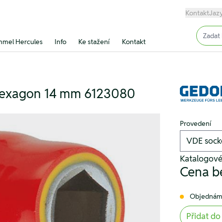
Kontakt
Jaz
Input (
mel Hercules
Info
Ke stažení
Kontakt
 hexagon 14 mm 6123080
Provedení
Katalogové
Cena b
Objednám
Přidat do