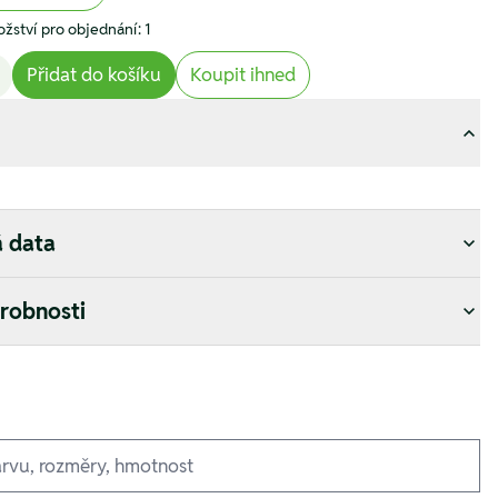
žství pro objednání: 1
Přidat do košíku
Koupit ihned
á data
drobnosti