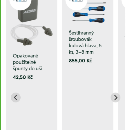
Zá
ka
D
Šestihranný
jm
šroubovák
M
kulová hlava, 5
2.
ks, 3–8 mm
Opakovaně
855,00 Kč
použitelné
špunty do uší
42,50 Kč