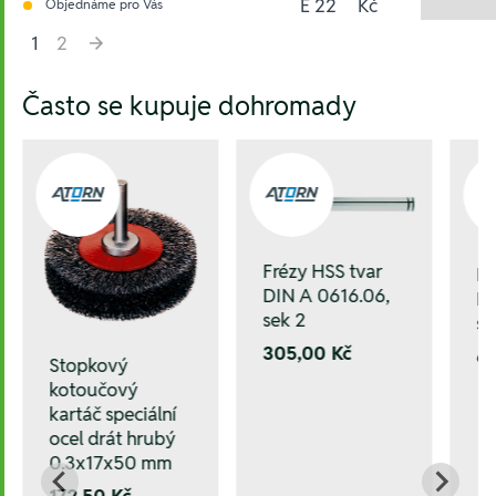
E 22
Kč
Objednáme pro Vás
1
2
Hesla:
Často se kupuje dohromady
Frézy HSS tvar
Fr
DIN A 0616.06,
DI
sek 2
se
305,00 Kč
6
Stopkový
kotoučový
kartáč speciální
ocel drát hrubý
0.3x17x50 mm
172,50 Kč