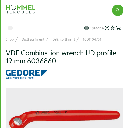
Hommel Hercules
Sprache
Open main menu
Shop
Další sortiment
Další sortiment
1001104751
VDE Combination wrench UD profile
19 mm 6036860