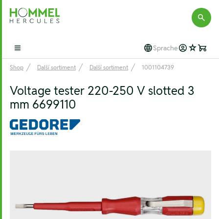
Hommel Hercules
Sprache
Open main menu
Shop
Další sortiment
Další sortiment
1001104739
Voltage tester 220-250 V slotted 3
mm 6699110