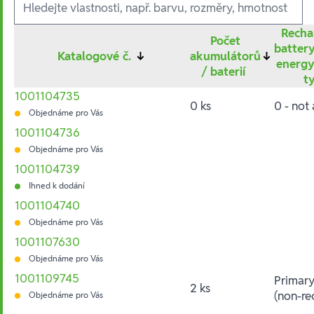
Recha
Počet
batter
Katalogové č.
↓
akumulátorů
↓
energy
/ baterií
t
1001104735
0 ks
0 - not
Objednáme pro Vás
1001104736
Objednáme pro Vás
1001104739
Ihned k dodání
1001104740
Objednáme pro Vás
1001107630
Objednáme pro Vás
1001109745
Primary
2 ks
(non-re
Objednáme pro Vás
Hesla: