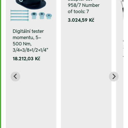
958/7 Number
of tools: 7
3.024,59 Kč
Digitální tester
momentu, 5–
Ch
500 Nm,
3
3/4+3/8+1/2+1/4"
4
18.212,03 Kč