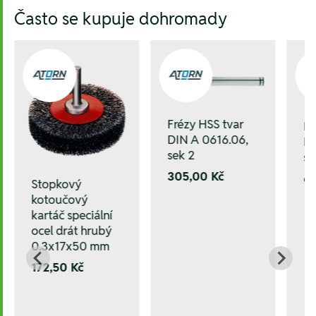
Často se kupuje dohromady
Frézy HSS tvar
Fr
DIN A 0616.06,
DI
sek 2
se
305,00 Kč
6
Stopkový
kotoučový
kartáč speciální
ocel drát hrubý
0.3x17x50 mm
172,50 Kč