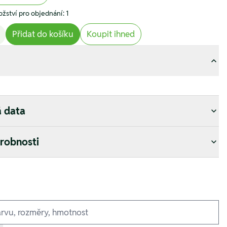
žství pro objednání: 1
Přidat do košíku
Koupit ihned
á data
drobnosti