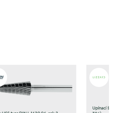
orb hinzufügen
orb hinzufügen
Upínací š