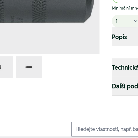
Minimální mno
Popis
Technick
Další po
Ausführungen