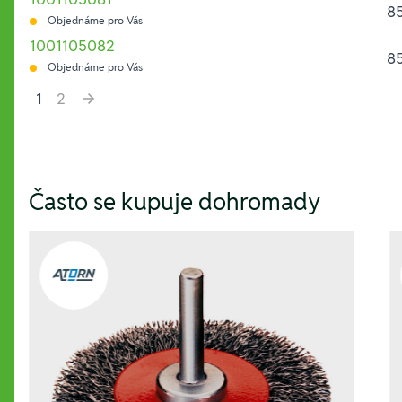
85
Objednáme pro Vás
1001105082
85
Objednáme pro Vás
1
2
Hesla:
Často se kupuje dohromady