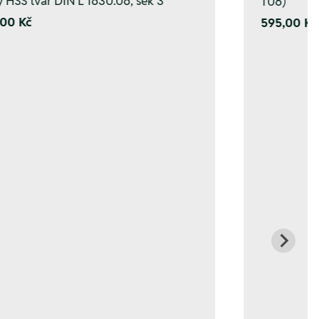
y HSS tvar DIN L 1630.06, sek 3
T06)
00 Kč
595,00 Kč