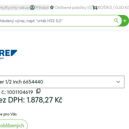
yky
Rychlý nákup
Přihlásit
Oblíbené položky
(0)
KOŠÍK
0 / 0,00 Kč
text)
Searc
 č.: 1001104619
ez DPH:
1.878,27 Kč
e pro Vás
 oblíbených