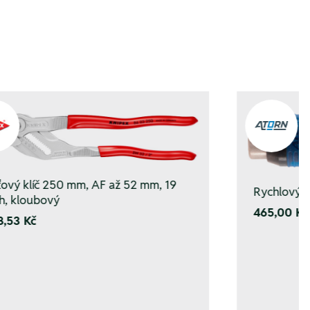
ťový klíč 250 mm, AF až 52 mm, 19
Rychlovýmě
h, kloubový
465,00 Kč
8,53 Kč