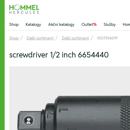
Hommel Hercules
Shop
Katalogy
Akční katalogy
Outlet
%
Služby
Hom
Shop
Další sortiment
Další sortiment
1001104619
screwdriver 1/2 inch 6654440