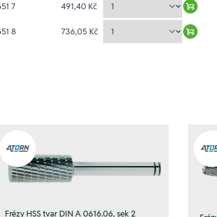
51 7
491,40 Kč
Warenk
51 8
736,05 Kč
Warenk
Frézy HSS tvar DIN A 0616.06, sek 2