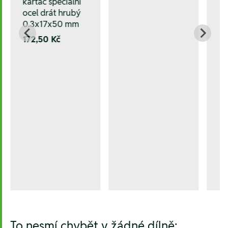
kartáč speciální
ocel drát hrubý
0.3x17x50 mm
172,50 Kč
To nesmí chybět v žádné dílně: