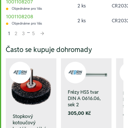
1001108207
2 ks
CR203
Objednáme pro Vás
1001108208
2 ks
CR203
Objednáme pro Vás
...
1
2
3
5
Hesla:
Často se kupuje dohromady
Frézy HSS tvar
Fr
DIN A 0616.06,
DI
sek 2
se
305,00 Kč
6
Stopkový
kotoučový