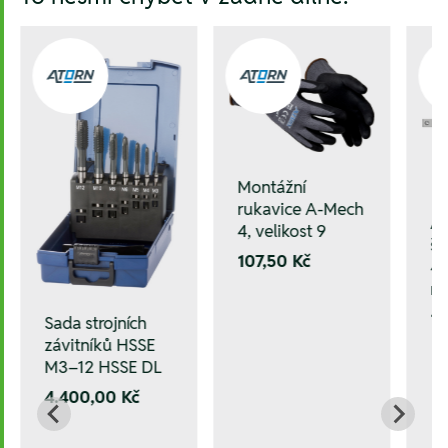
Montážní
rukavice A-Mech
A
4, velikost 9
š
107,50 Kč
41
ru
1.
Sada strojních
závitníků HSSE
M3–12 HSSE DL
4.400,00 Kč