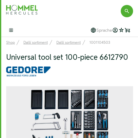
Hommel Hercules
Sprache
Open main menu
Shop
Další sortiment
Další sortiment
1001104503
Universal tool set 100-piece 6612790