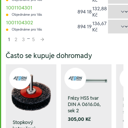
1001104301
132,88
894 18
Kč
Objednáme pro Vás
1001104302
136,67
894 19
Kč
Objednáme pro Vás
...
1
2
3
5
Hesla:
Často se kupuje dohromady
Frézy HSS tvar
Fr
DIN A 0616.06,
DI
sek 2
se
305,00 Kč
6
Stopkový