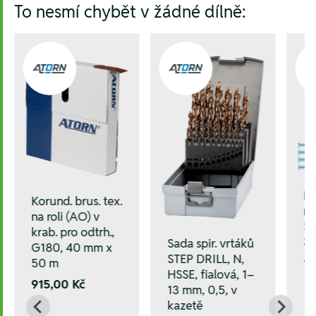
To nesmí chybět v žádné dílně:
Di
Korund. brus. tex.
m
na roli (AO) v
5
krab. pro odtrh.,
3/
Sada spir. vrtáků
G180, 40 mm x
STEP DRILL, N,
50 m
18
HSSE, fialová, 1–
915,00 Kč
13 mm, 0,5, v
kazetě