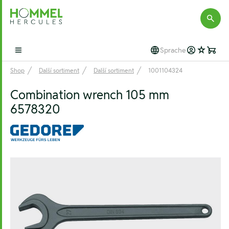
Hommel Hercules
Sprache
Open main menu
Shop
Další sortiment
Další sortiment
1001104324
Combination wrench 105 mm
6578320