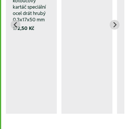
kotoučový
kartáč speciální
ocel drát hrubý
0.3x17x50 mm
172,50 Kč