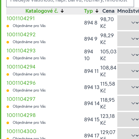
Katalogové č.
↓
Typ
↓
Cena
Množstv
1001104291
98,70
894 8
Kč
Objednáme pro Vás
1001104292
98,29
894 9
Kč
Objednáme pro Vás
1001104293
894
105,03
10
Kč
Objednáme pro Vás
1001104294
108,84
894 11
Kč
Objednáme pro Vás
1001104296
115,58
894 13
Kč
Objednáme pro Vás
1001104297
118,95
894 14
Kč
Objednáme pro Vás
1001104298
123,18
894 15
Kč
Objednáme pro Vás
1001104300
129,07
894 17
Kč
Objednáme pro Vás