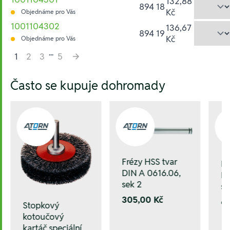
132,88
894 18
Kč
Objednáme pro Vás
1001104302
136,67
894 19
Kč
Objednáme pro Vás
...
1
2
3
5
Hesla:
Často se kupuje dohromady
Frézy HSS tvar
Fr
DIN A 0616.06,
DI
sek 2
se
305,00 Kč
6
Stopkový
kotoučový
kartáč speciální