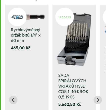
Rychlovýměnný
držák bitů 1/4" x
60 mm
S
465,00 Kč
šr
5 
20
9
SADA
SPIRÁLOVÝCH
VRTÁKŮ HSSE
CO5 1–10 KROK
0,5 19KS
5.662,50 Kč