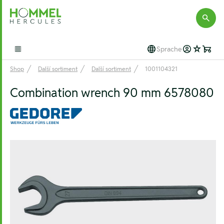
Hommel Hercules
Sprache
Open main menu
Shop
Další sortiment
Další sortiment
1001104321
Combination wrench 90 mm 6578080