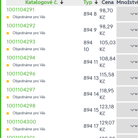
Katalogové č.
↓
Typ
↓
Cena
Množstv
1001104291
98,70
894 8
Kč
Objednáme pro Vás
1001104292
98,29
894 9
Kč
Objednáme pro Vás
1001104293
894
105,03
10
Kč
Objednáme pro Vás
1001104294
108,84
894 11
Kč
Objednáme pro Vás
1001104296
115,58
894 13
Kč
Objednáme pro Vás
1001104297
118,95
894 14
Kč
Objednáme pro Vás
1001104298
123,18
894 15
Kč
Objednáme pro Vás
1001104300
129,07
894 17
Kč
Objednáme pro Vás
1001104301