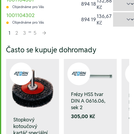
132,88
894 18
Kč
Objednáme pro Vás
1001104302
136,67
894 19
Kč
Objednáme pro Vás
...
1
2
3
5
Hesla:
Často se kupuje dohromady
Frézy HSS tvar
Fr
DIN A 0616.06,
DI
sek 2
se
305,00 Kč
6
Stopkový
kotoučový
kartáč speciální