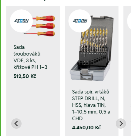
Sada
šroubováků
VDE, 3 ks,
křížové PH 1–3
512,50 Kč
Sada spir. vrtáků
S
STEP DRILL, N,
i
HSS, hlava TiN,
šr
1–10,5 mm, 0,5 a
2
CHD
3.
4.450,00 Kč