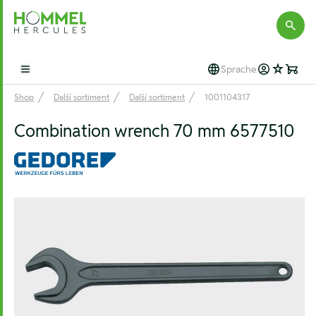
Hommel Hercules
Sprache
Open main menu
Shop
Další sortiment
Další sortiment
1001104317
Combination wrench 70 mm 6577510