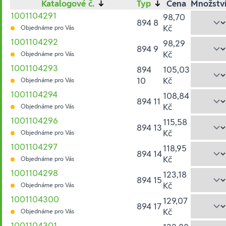
Katalogové č.
↓
Typ
↓
Cena
Množstv
1001104291
98,70
894 8
Kč
Objednáme pro Vás
1001104292
98,29
894 9
Kč
Objednáme pro Vás
1001104293
894
105,03
10
Kč
Objednáme pro Vás
1001104294
108,84
894 11
Kč
Objednáme pro Vás
1001104296
115,58
894 13
Kč
Objednáme pro Vás
1001104297
118,95
894 14
Kč
Objednáme pro Vás
1001104298
123,18
894 15
Kč
Objednáme pro Vás
1001104300
129,07
894 17
Kč
Objednáme pro Vás
1001104301