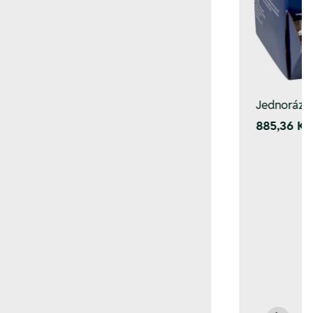
Jednorázov
885,36 Kč