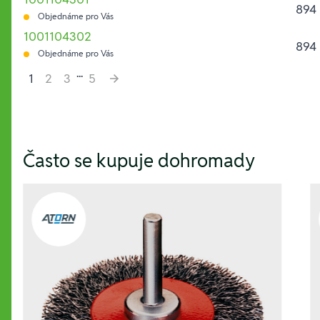
894 
Objednáme pro Vás
1001104302
894 
Objednáme pro Vás
...
1
2
3
5
Hesla:
Často se kupuje dohromady