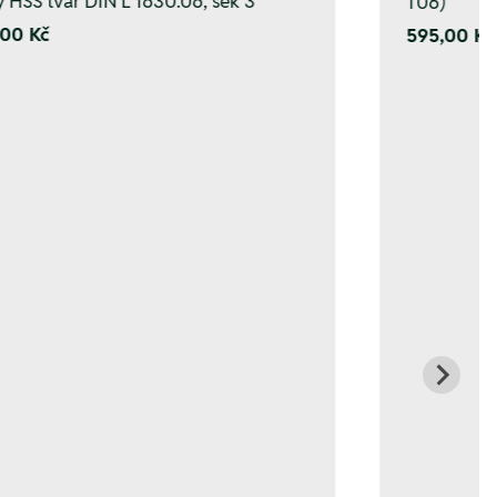
y HSS tvar DIN L 1630.06, sek 3
T06)
00 Kč
595,00 Kč