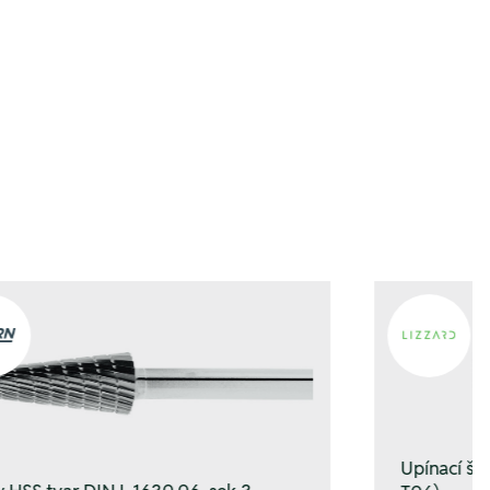
en
en
Upínací š