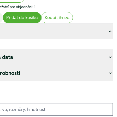
žství pro objednání: 1
Přidat do košíku
Koupit ihned
á data
drobnosti