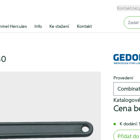
Kontakt
Jaz
Input (
mel Hercules
Info
Ke stažení
Kontakt
30
Provedení
Katalogové
Cena b
K dodání: 
Přidat do