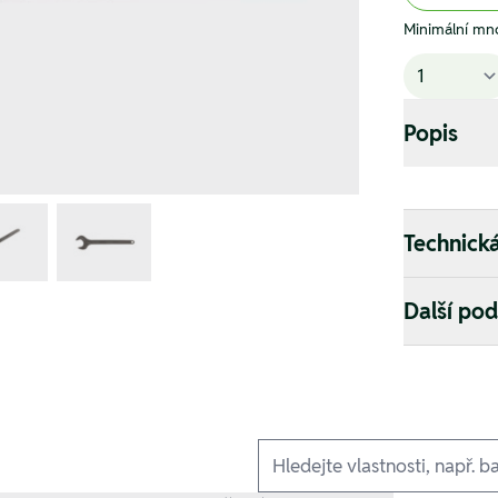
Minimální mno
Popis
Technick
Další po
Ausführungen