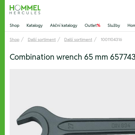
Hommel Hercules
Shop
Katalogy
Akční katalogy
Outlet
%
Služby
Hom
Shop
Další sortiment
Další sortiment
1001104316
Combination wrench 65 mm 65774