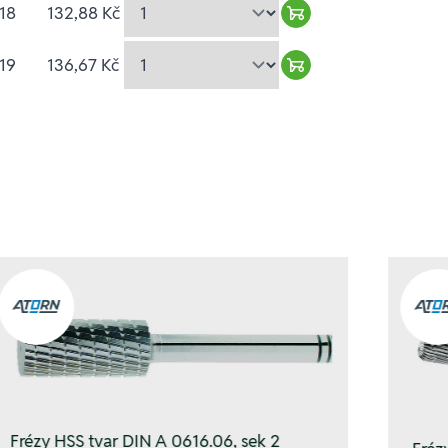
18
132,88 Kč
Warenkorb hinzufüg
19
136,67 Kč
Warenkorb hinzufüg
Frézy HSS tvar DIN A 0616.06, sek 2