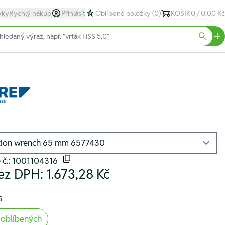
yky
Rychlý nákup
Přihlásit
Oblíbené položky
(0)
KOŠÍK
0 / 0,00 Kč
text)
Searc
 č.: 1001104316
ez DPH:
1.673,28 Kč
5
 oblíbených