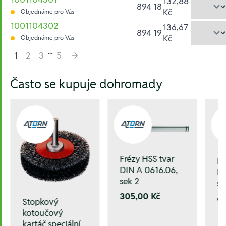
132,88
894 18
Kč
Objednáme pro Vás
1001104302
136,67
894 19
Kč
Objednáme pro Vás
...
1
2
3
5
Hesla:
Často se kupuje dohromady
Frézy HSS tvar
Fr
DIN A 0616.06,
DI
sek 2
se
305,00 Kč
6
Stopkový
kotoučový
kartáč speciální