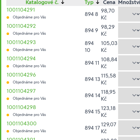
Katalogové č.
↓
Typ
↓
Cena
Množstv
1001104291
98,70
894 8
Kč
Objednáme pro Vás
1001104292
98,29
894 9
Kč
Objednáme pro Vás
1001104293
894
105,03
10
Kč
Objednáme pro Vás
1001104294
108,84
894 11
Kč
Objednáme pro Vás
1001104296
115,58
894 13
Kč
Objednáme pro Vás
1001104297
118,95
894 14
Kč
Objednáme pro Vás
1001104298
123,18
894 15
Kč
Objednáme pro Vás
1001104300
129,07
894 17
Kč
Objednáme pro Vás
1001104301