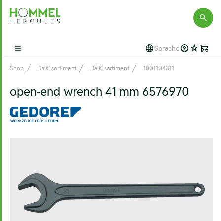
Hommel Hercules
Sprache
Open main menu
Shop
Další sortiment
Další sortiment
1001104311
open-end wrench 41 mm 6576970