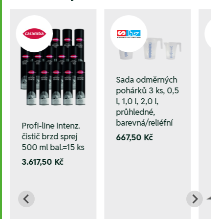
Sada odměrných
pohárků 3 ks, 0,5
l, 1,0 l, 2,0 l,
průhledné,
barevná/reliéfní
Profi-line intenz.
čistič brzd sprej
667,50 Kč
500 ml bal.=15 ks
3.617,50 Kč