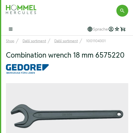
Hommel Hercules
Sprache
Open main menu
Shop
Další sortiment
Další sortiment
1001104301
Combination wrench 18 mm 6575220