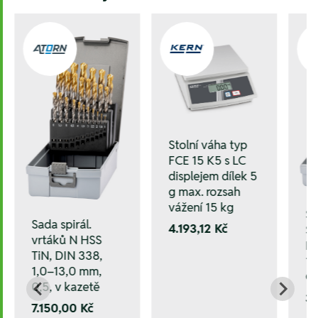
Stolní váha typ
FCE 15 K5 s LC
displejem dílek 5
g max. rozsah
vážení 15 kg
Sa
Sada spirál.
4.193,12 Kč
ST
vrtáků N HSS
HS
TiN, DIN 338,
10
1,0–13,0 mm,
C
0,5, v kazetě
3.
7.150,00 Kč