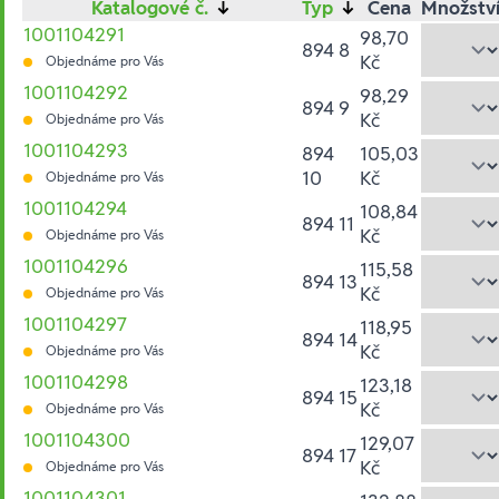
Katalogové č.
↓
Typ
↓
Cena
Množstv
1001104291
98,70
894 8
Kč
Objednáme pro Vás
1001104292
98,29
894 9
Kč
Objednáme pro Vás
1001104293
894
105,03
10
Kč
Objednáme pro Vás
1001104294
108,84
894 11
Kč
Objednáme pro Vás
1001104296
115,58
894 13
Kč
Objednáme pro Vás
1001104297
118,95
894 14
Kč
Objednáme pro Vás
1001104298
123,18
894 15
Kč
Objednáme pro Vás
1001104300
129,07
894 17
Kč
Objednáme pro Vás
1001104301