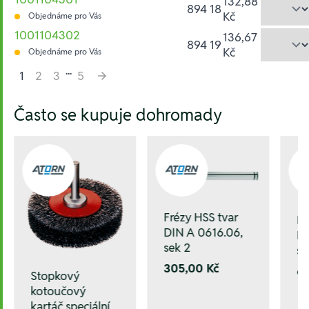
132,88
894 18
Kč
Objednáme pro Vás
1001104302
136,67
894 19
Kč
Objednáme pro Vás
...
1
2
3
5
Hesla:
Často se kupuje dohromady
Frézy HSS tvar
Fr
DIN A 0616.06,
DI
sek 2
se
305,00 Kč
6
Stopkový
kotoučový
kartáč speciální