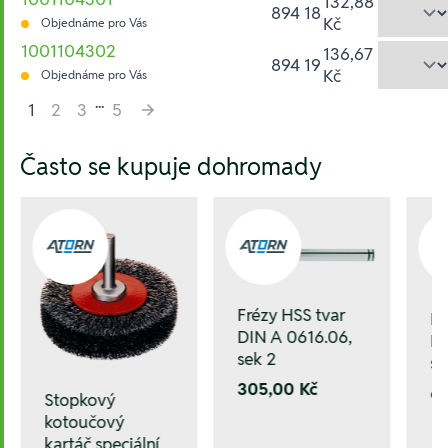
132,88
894 18
Kč
Objednáme pro Vás
1001104302
136,67
894 19
Kč
Objednáme pro Vás
...
1
2
3
5
Hesla:
Často se kupuje dohromady
Frézy HSS tvar
Fr
DIN A 0616.06,
DI
sek 2
se
305,00 Kč
6
Stopkový
kotoučový
kartáč speciální