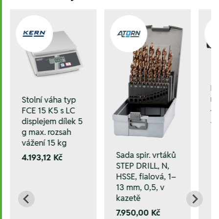
M
ru
Stolní váha typ
4,
FCE 15 K5 s LC
displejem dílek 5
10
g max. rozsah
vážení 15 kg
Sada spir. vrtáků
4.193,12 Kč
STEP DRILL, N,
HSSE, fialová, 1–
13 mm, 0,5, v
kazetě
7.950,00 Kč