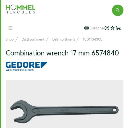
Hommel Hercules
Sprache
Open main menu
Shop
Další sortiment
Další sortiment
1001104300
Combination wrench 17 mm 6574840