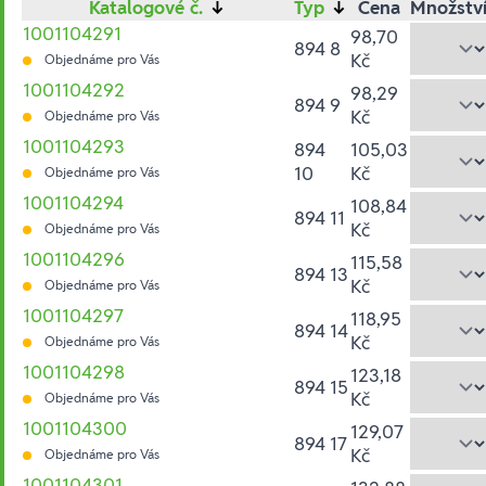
Katalogové č.
↓
Typ
↓
Cena
Množstv
1001104291
98,70
894 8
Kč
Objednáme pro Vás
1001104292
98,29
894 9
Kč
Objednáme pro Vás
1001104293
894
105,03
10
Kč
Objednáme pro Vás
1001104294
108,84
894 11
Kč
Objednáme pro Vás
1001104296
115,58
894 13
Kč
Objednáme pro Vás
1001104297
118,95
894 14
Kč
Objednáme pro Vás
1001104298
123,18
894 15
Kč
Objednáme pro Vás
1001104300
129,07
894 17
Kč
Objednáme pro Vás
1001104301