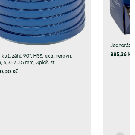
Jednorázov
885,36 Kč
kuž. záhl. 90°, HSS, extr. nerovn.
n, 6,3–20,5 mm, 3ploš. st.
0,00 Kč