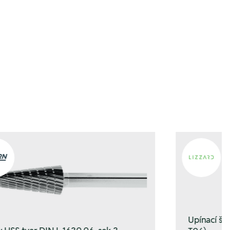
en
en
Upínací š