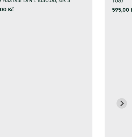
y HSS tvar DIN L 1630.06, sek 3
T06)
00 Kč
595,00 Kč