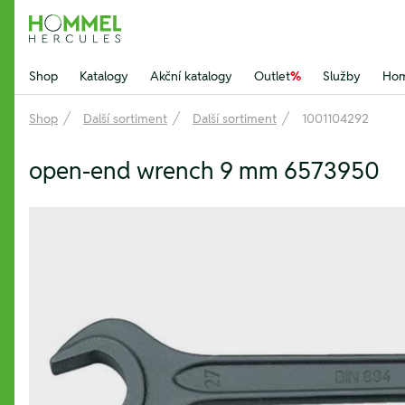
Hommel Hercules
Shop
Katalogy
Akční katalogy
Outlet
%
Služby
Hom
Shop
Další sortiment
Další sortiment
1001104292
open-end wrench 9 mm 6573950