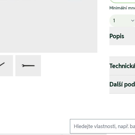
Minimální mno
Popis
Technick
Další po
Ausführungen