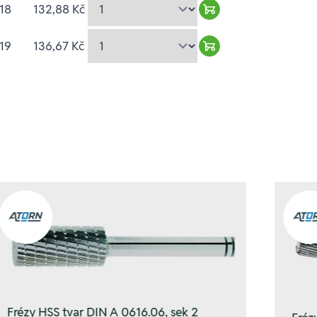
18
132,88 Kč
Warenkorb hinzufüg
19
136,67 Kč
Warenkorb hinzufüg
Frézy HSS tvar DIN A 0616.06, sek 2