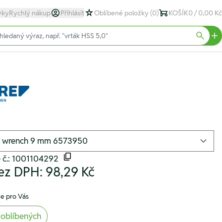
yky
Rychlý nákup
Přihlásit
Oblíbené položky
(0)
KOŠÍK
0 / 0,00 Kč
text)
Searc
 č.: 1001104292
ez DPH:
98,29 Kč
e pro Vás
 oblíbených