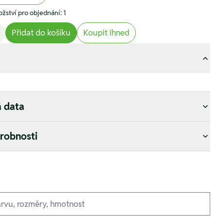
žství pro objednání: 1
Přidat do košíku
Koupit ihned
á data
drobnosti