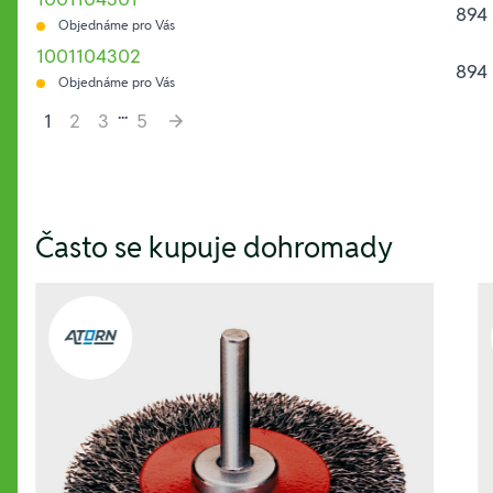
894 
Objednáme pro Vás
1001104302
894 
Objednáme pro Vás
...
1
2
3
5
Hesla:
Často se kupuje dohromady