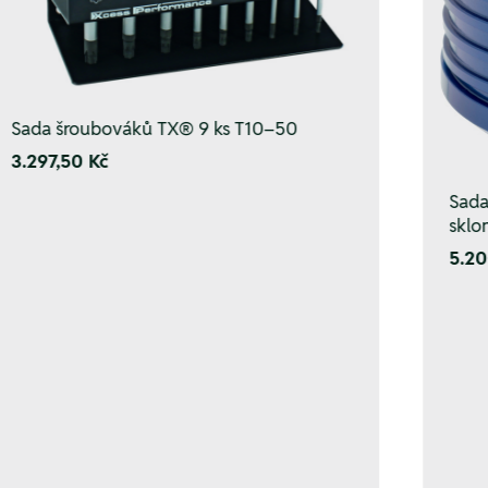
Sada šroubováků TX® 9 ks T10–50
3.297,50 Kč
Sada 
sklo
5.20