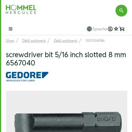
Hommel Hercules
Sprache
Open main menu
Shop
Další sortiment
Další sortiment
1001104186
screwdriver bit 5/16 inch slotted 8 mm
6567040