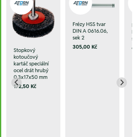
Frézy HSS tvar
Fr
DIN A 0616.06,
DI
sek 2
se
305,00 Kč
6
Stopkový
kotoučový
kartáč speciální
ocel drát hrubý
0.3x17x50 mm
172,50 Kč