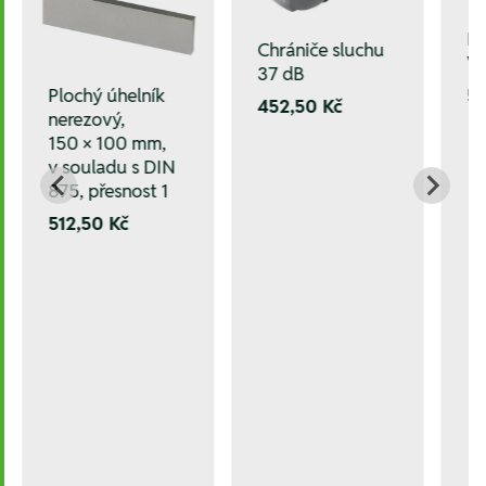
In
Chrániče sluchu
V
37 dB
Plochý úhelník
5.
452,50 Kč
nerezový,
150 × 100 mm,
v souladu s DIN
875, přesnost 1
512,50 Kč