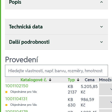
Popis
Technická data
Další podrobnosti
Provedení
Ausführungen
Katalogové č.
↓
Typ
↓
Cena
Množs
1001102150
KB
5.205,85
2137
Kč
Objednáme pro Vás
1001104131
KB
986,59
630
Kč
Objednáme pro Vás
1001104179