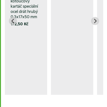
kotoučový
kartáč speciální
ocel drát hrubý
0.3x17x50 mm
172,50 Kč