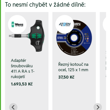
To nesmí chybět v žádné dílně:
Še
š
Adaptér
ku
Řezný kotouč na
šroubováku
ks
ocel, 125 x 1 mm
411 A RA s T-
8
rukojetí
37,50 Kč
1.693,53 Kč