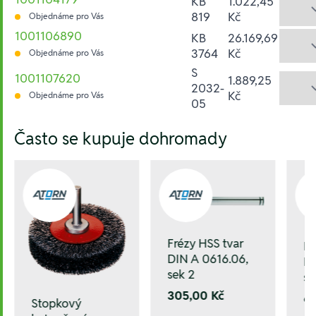
KB
1.022,45
819
Kč
Objednáme pro Vás
1001106890
KB
26.169,69
3764
Kč
Objednáme pro Vás
S
1001107620
1.889,25
2032-
Kč
Objednáme pro Vás
05
Hesla:
Často se kupuje dohromady
Frézy HSS tvar
Fr
DIN A 0616.06,
DI
sek 2
se
305,00 Kč
6
Stopkový