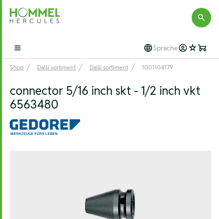
Hommel Hercules
Sprache
Open main menu
Shop
Další sortiment
Další sortiment
1001104179
connector 5/16 inch skt - 1/2 inch vkt
6563480