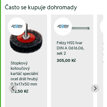
Hesla:
Často se kupuje dohromady
Frézy HSS tvar
Fr
DIN A 0616.06,
DI
sek 2
se
305,00 Kč
6
Stopkový
kotoučový
kartáč speciální
ocel drát hrubý
0.3x17x50 mm
172,50 Kč