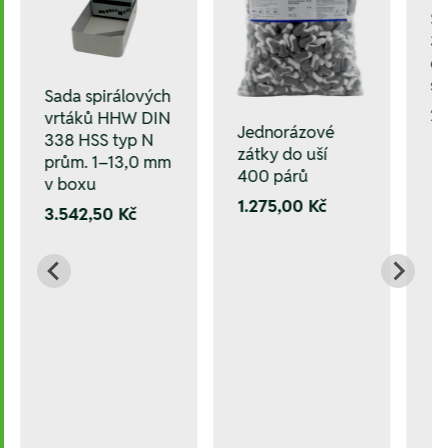
Sa
3 
el
s
Sada spirálových
2.
vrtáků HHW DIN
Jednorázové
338 HSS typ N
zátky do uší
prům. 1–13,0 mm
400 párů
v boxu
1.275,00 Kč
3.542,50 Kč