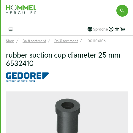
Hommel Hercules
Sprache
Open main menu
Shop
Další sortiment
Další sortiment
1001104106
rubber suction cup diameter 25 mm
6532410