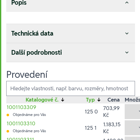
Popis
Technická data
Další podrobnosti
Provedení
Ausführungen
Katalogové č.
↓
Typ
↓
Cena
Množs
1001103309
703,99
125 0
Kč
Objednáme pro Vás
1001103310
1.183,15
125 1
Kč
Objednáme pro Vás
1001103311