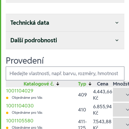
Technická data
Další podrobnosti
Provedení
Ausführungen
Katalogové č.
↓
Typ
↓
Cena
Množst
1001104029
4.443,66
409
Kč
Objednáme pro Vás
1001104030
6.855,94
410
Kč
Objednáme pro Vás
1001105580
411-
7.543,88
125
Kč
Objednáme pro Vás