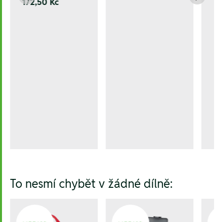
172,50 Kč
To nesmí chybět v žádné dílně: