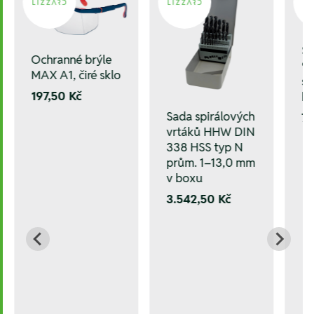
Še
Ochranné brýle
9 
MAX A1, čiré sklo
s 
197,50 Kč
hl
Sada spirálových
76
vrtáků HHW DIN
338 HSS typ N
prům. 1–13,0 mm
v boxu
3.542,50 Kč