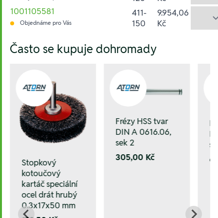
1001105581
411-
9.954,06
150
Kč
Objednáme pro Vás
Hesla:
Často se kupuje dohromady
Frézy HSS tvar
Fr
DIN A 0616.06,
DI
sek 2
se
305,00 Kč
6
Stopkový
kotoučový
kartáč speciální
ocel drát hrubý
0.3x17x50 mm