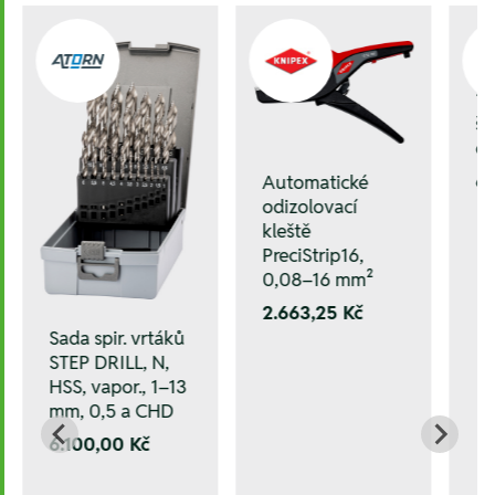
1/
še
o
6
Automatické
odizolovací
kleště
PreciStrip16,
0,08–16 mm²
2.663,25 Kč
Sada spir. vrtáků
STEP DRILL, N,
HSS, vapor., 1–13
mm, 0,5 a CHD
6.100,00 Kč