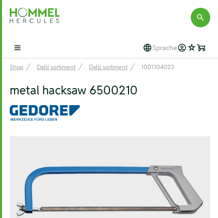
Hommel Hercules
Sprache
Open main menu
Shop
Další sortiment
Další sortiment
1001104023
metal hacksaw 6500210