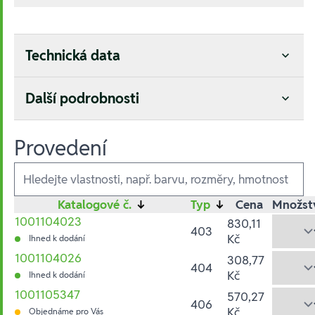
Technická data
Další podrobnosti
Provedení
Ausführungen
Katalogové č.
↓
Typ
↓
Cena
Množst
1001104023
830,11
403
Kč
Ihned k dodání
1001104026
308,77
404
Kč
Ihned k dodání
1001105347
570,27
406
Kč
Objednáme pro Vás