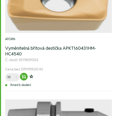
ATORN
Vyměnitelná břitová destička APKT160431HM-
HC4540
Č. zboží
1017809302
Cena bez DPH
519,00 Kč
Množství
Warenkorb hinzufügen
Zur Wunschliste hinzufügen
Ihned k dodání