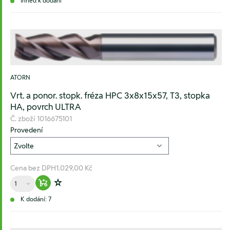
Ihned k dodání
ATORN
Vrt. a ponor. stopk. fréza HPC 3x8x15x57, T3, stopka
HA, povrch ULTRA
Č. zboží
1016675101
Provedení
Cena bez DPH
1.029,00 Kč
Množství
Warenkorb hinzufügen
Zur Wunschliste hinzufügen
K dodání: 7