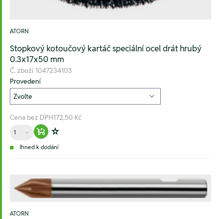
ATORN
Stopkový kotoučový kartáč speciální ocel drát hrubý
0.3x17x50 mm
Č. zboží
1047234103
Provedení
Cena bez DPH
172,50 Kč
Množství
Warenkorb hinzufügen
Zur Wunschliste hinzufügen
Ihned k dodání
ATORN