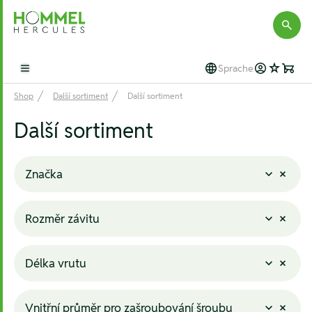
Hommel Hercules
Sprache
Open main menu
Shop
Další sortiment
Další sortiment
Další sortiment
Značka
Rozměr závitu
Délka vrutu
Vnitřní průměr pro zašroubování šroubu