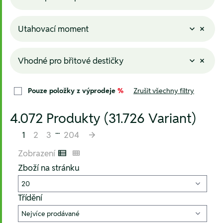
Utahovací moment
Vhodné pro břitové destičky
Pouze položky z výprodeje
%
Zrušit všechny filtry
4.072 Produkty (31.726 Variant)
...
1
2
3
204
Zobrazení
Listenansicht
Kachelansicht
Zboží na stránku
Třídění