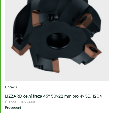
LIZZARD
LIZZARD čelní fréza 45° 50×22 mm pro 4× SE.. 1204
Č. zboží
1017724100
Provedení