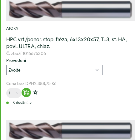
ATORN
HPC vrt./ponor. stop. fréza, 6x13x20x57, T=3, st. HA,
povl. ULTRA, chlaz.
Č. zboží
1016675306
Provedení
Cena bez DPH
2.388,75 Kč
Množství
Warenkorb hinzufügen
Zur Wunschliste hinzufügen
K dodání: 5