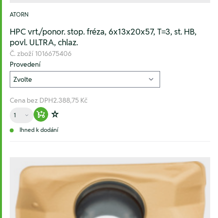
ATORN
HPC vrt./ponor. stop. fréza, 6x13x20x57, T=3, st. HB,
povl. ULTRA, chlaz.
Č. zboží
1016675406
Provedení
Cena bez DPH
2.388,75 Kč
Množství
Warenkorb hinzufügen
Zur Wunschliste hinzufügen
Ihned k dodání