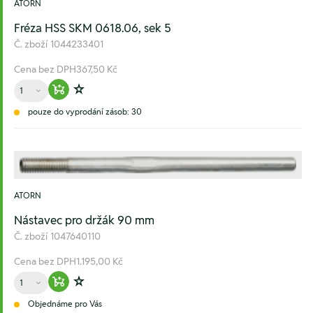
ATORN
Fréza HSS SKM 0618.06, sek 5
Č. zboží
1044233401
Cena bez DPH
367,50 Kč
Množství
Warenkorb hinzufügen
Zur Wunschliste hinzufügen
pouze do vyprodání zásob: 30
ATORN
Nástavec pro držák 90 mm
Č. zboží
1047640110
Cena bez DPH
1.195,00 Kč
Množství
Warenkorb hinzufügen
Zur Wunschliste hinzufügen
Objednáme pro Vás