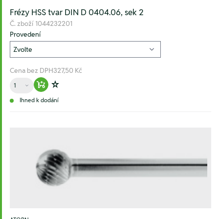
Frézy HSS tvar DIN D 0404.06, sek 2
Č. zboží
1044232201
Provedení
Cena bez DPH
327,50 Kč
Množství
Warenkorb hinzufügen
Zur Wunschliste hinzufügen
Ihned k dodání