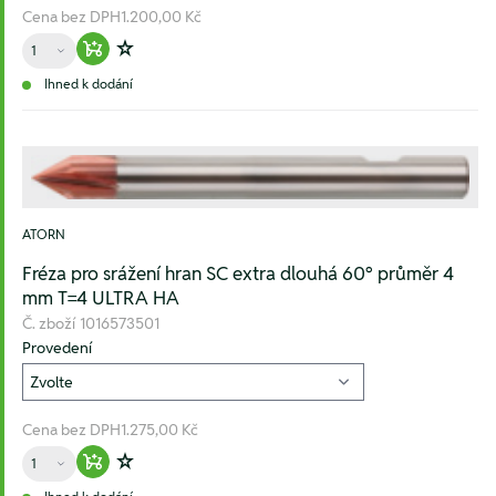
Cena bez DPH
1.200,00 Kč
Množství
Warenkorb hinzufügen
Zur Wunschliste hinzufügen
Ihned k dodání
ATORN
Fréza pro srážení hran SC extra dlouhá 60° průměr 4
mm T=4 ULTRA HA
Č. zboží
1016573501
Provedení
Cena bez DPH
1.275,00 Kč
Množství
Warenkorb hinzufügen
Zur Wunschliste hinzufügen