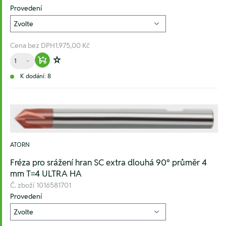
Provedení
Cena bez DPH
1.975,00 Kč
Množství
Warenkorb hinzufügen
Zur Wunschliste hinzufügen
K dodání: 8
ATORN
Fréza pro srážení hran SC extra dlouhá 90° průměr 4
mm T=4 ULTRA HA
Č. zboží
1016581701
Provedení