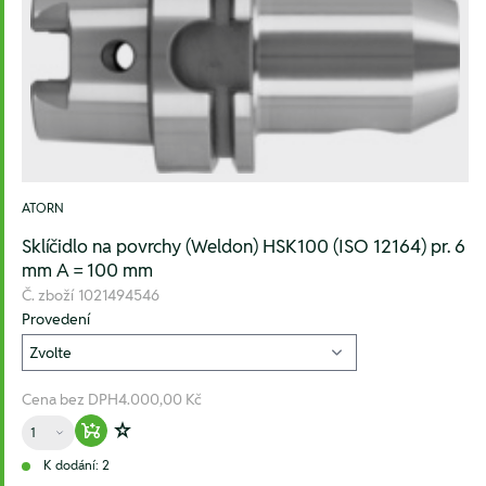
ATORN
Sklíčidlo na povrchy (Weldon) HSK100 (ISO 12164) pr. 6
mm A = 100 mm
Č. zboží
1021494546
Provedení
Cena bez DPH
4.000,00 Kč
Množství
Warenkorb hinzufügen
Zur Wunschliste hinzufügen
K dodání: 2