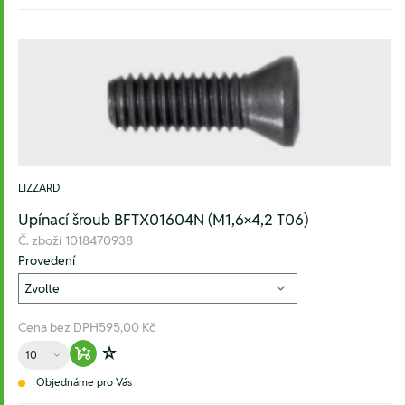
LIZZARD
Upínací šroub BFTX01604N (M1,6×4,2 T06)
Č. zboží
1018470938
Provedení
Cena bez DPH
595,00 Kč
Množství
Warenkorb hinzufügen
Zur Wunschliste hinzufügen
Objednáme pro Vás