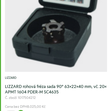
LIZZARD
LIZZARD rohová fréza sada 90° 63×22×40 mm, vč. 20×
APMT 1604 PDER-M SC4635
Č. zboží
1017504212
Cena bez DPH
8.025,00 Kč