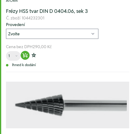
ATORN
Frézy HSS tvar DIN D 0404.06, sek 3
Č. zboží
1044232301
Provedení
Cena bez DPH
290,00 Kč
Množství
Warenkorb hinzufügen
Zur Wunschliste hinzufügen
Ihned k dodání