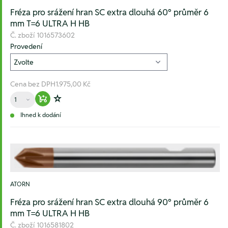
Fréza pro srážení hran SC extra dlouhá 60° průměr 6
mm T=6 ULTRA H HB
Č. zboží
1016573602
Provedení
Cena bez DPH
1.975,00 Kč
Množství
Warenkorb hinzufügen
Zur Wunschliste hinzufügen
Ihned k dodání
ATORN
Fréza pro srážení hran SC extra dlouhá 90° průměr 6
mm T=6 ULTRA H HB
Č. zboží
1016581802