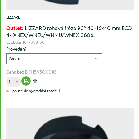
LIZZARD
Outlet:
LIZZARD rohová fréza 90° 40×16×40 mm ECO
4× XNEX/WNEU/WNMU/WNEX 0806..
Č. zboží
1017558150
Provedení
Cena bez DPH
5.950,00 Kč
Množství
Warenkorb hinzufügen
Zur Wunschliste hinzufügen
pouze do vyprodání zásob: 1