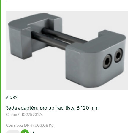
ATORN
Sada adaptéru pro upínací lišty, B 120 mm
Č. zboží
1027593174
Cena bez DPH
7.603,08 Kč
Množství