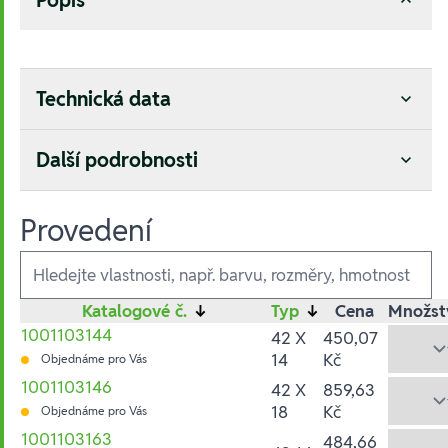
Technická data
Další podrobnosti
Provedení
Ausführungen
Katalogové č.
↓
Typ
↓
Cena
Množst
1001103144
42 X
450,07
14
Kč
Objednáme pro Vás
1001103146
42 X
859,63
18
Kč
Objednáme pro Vás
1001103163
484,66