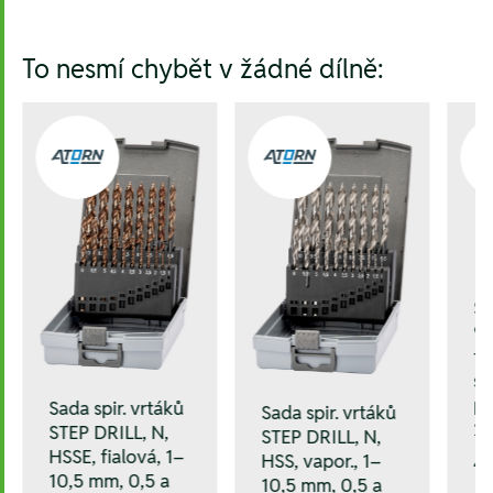
Hesla:
To nesmí chybět v žádné dílně:
Sa
90
tv
sk
pl
Sada spir. vrtáků
Sada spir. vrtáků
2
STEP DRILL, N,
STEP DRILL, N,
HSSE, fialová, 1–
HSS, vapor., 1–
4.
10,5 mm, 0,5 a
10,5 mm, 0,5 a