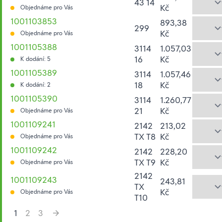
43 14
Kč
Objednáme pro Vás
1001103853
893,38
299
Kč
Objednáme pro Vás
1001105388
3114
1.057,03
16
Kč
K dodání: 5
1001105389
3114
1.057,46
18
Kč
K dodání: 2
1001105390
3114
1.260,77
21
Kč
Objednáme pro Vás
1001109241
2142
213,02
TX T8
Kč
Objednáme pro Vás
1001109242
2142
228,20
TX T9
Kč
Objednáme pro Vás
2142
1001109243
243,81
TX
Kč
Objednáme pro Vás
T10
1
2
3