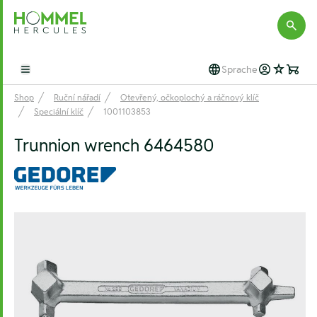
Hommel Hercules
Sprache
Open main menu
Shop
Ruční nářadí
Otevřený, očkoplochý a ráčnový klíč
Speciální klíč
1001103853
Trunnion wrench 6464580