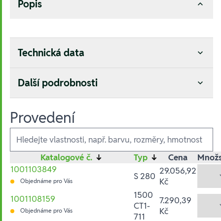
Popis
Technická data
Další podrobnosti
Provedení
Ausführungen
Katalogové č.
↓
Typ
↓
Cena
Množs
1001103849
29.056,92
S 280
Kč
Objednáme pro Vás
1500
1001108159
7.290,39
CT1-
Kč
Objednáme pro Vás
711