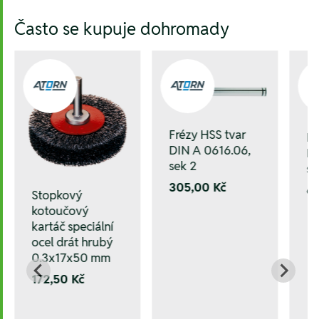
Hesla:
Často se kupuje dohromady
Frézy HSS tvar
Fr
DIN A 0616.06,
DI
sek 2
se
305,00 Kč
6
Stopkový
kotoučový
kartáč speciální
ocel drát hrubý
0.3x17x50 mm
172,50 Kč