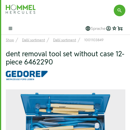
Hommel Hercules
Sprache
Open main menu
Shop
Další sortiment
Další sortiment
1001103849
dent removal tool set without case 12-
piece 6462290