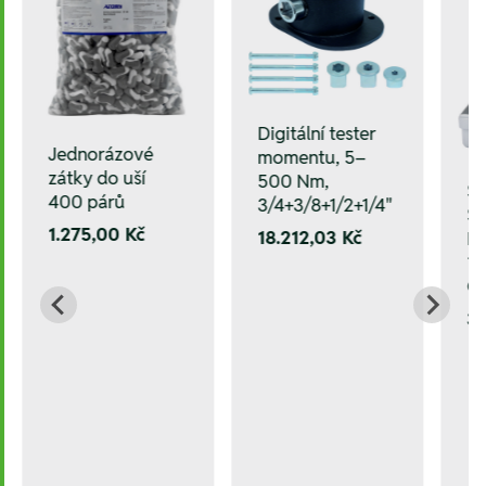
Digitální tester
Jednorázové
momentu, 5–
zátky do uší
500 Nm,
Sa
400 párů
3/4+3/8+1/2+1/4"
ST
1.275,00 Kč
18.212,03 Kč
HS
10
C
3.