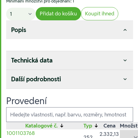
Minimální množství pro objednání: 1
Přidat do košíku
Koupit ihned
Popis
Technická data
Další podrobnosti
Provedení
Ausführungen
Katalogové č.
↓
Typ
↓
Cena
Množst
1001103768
2.332,13
252