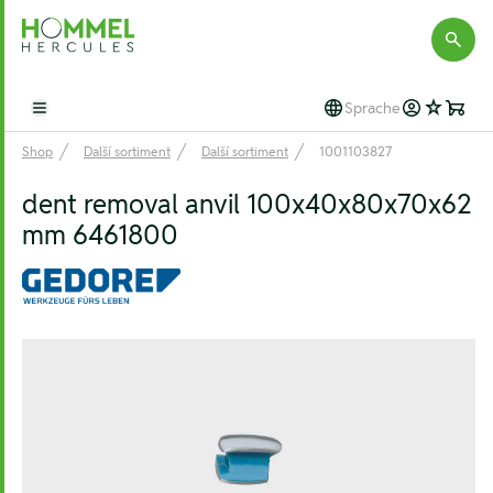
Hommel Hercules
Sprache
Open main menu
Shop
Další sortiment
Další sortiment
1001103827
dent removal anvil 100x40x80x70x62
mm 6461800