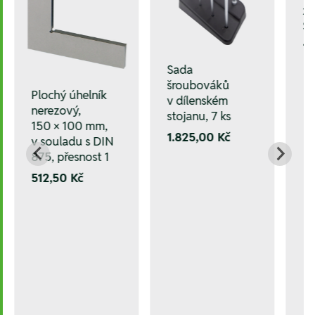
z
S
1.
Sada
šroubováků
Plochý úhelník
v dílenském
nerezový,
stojanu, 7 ks
150 × 100 mm,
1.825,00 Kč
v souladu s DIN
875, přesnost 1
512,50 Kč