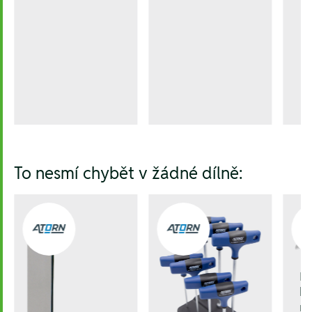
To nesmí chybět v žádné dílně:
E
be
nů