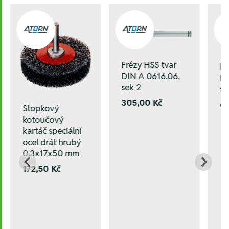
Frézy HSS tvar
Fr
DIN A 0616.06,
DI
sek 2
se
305,00 Kč
6
Stopkový
kotoučový
kartáč speciální
ocel drát hrubý
0.3x17x50 mm
172,50 Kč