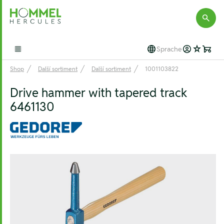
Hommel Hercules
Sprache
Open main menu
Shop
Další sortiment
Další sortiment
1001103822
Drive hammer with tapered track
6461130