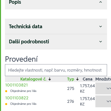
Popis
Technická data
Další podrobnosti
Provedení
Ausführungen
Katalogové č.
↓
Typ
↓
Cena
Množstv
1001103821
1.757,64
275
Kč
Objednáme pro Vás
1001103822
1.757,64
276
Kč
Objednáme pro Vás
Hesla: