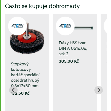
Často se kupuje dohromady
Frézy HSS tvar
Fr
DIN A 0616.06,
DI
sek 2
se
305,00 Kč
6
Stopkový
kotoučový
kartáč speciální
ocel drát hrubý
0.3x17x50 mm
172,50 Kč