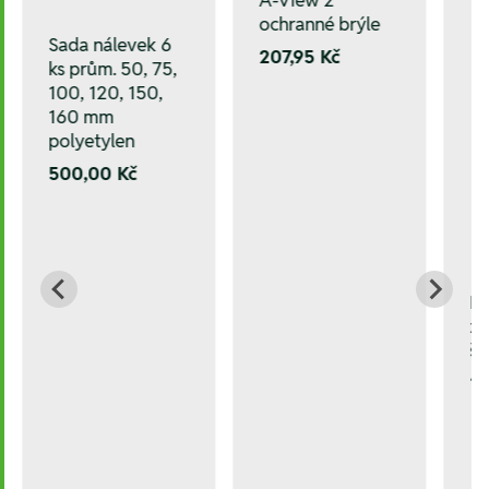
ochranné brýle
Sada nálevek 6
207,95 Kč
ks prům. 50, 75,
100, 120, 150,
160 mm
polyetylen
500,00 Kč
L
za
šr
1.