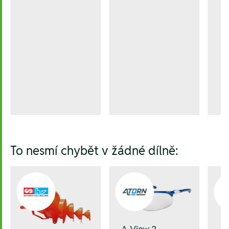
To nesmí chybět v žádné dílně:
A-View 2