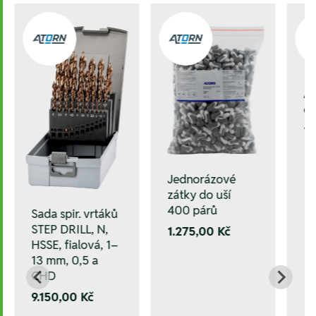
A
oc
17
Jednorázové
zátky do uší
400 párů
Sada spir. vrtáků
STEP DRILL, N,
1.275,00 Kč
HSSE, fialová, 1–
13 mm, 0,5 a
CHD
9.150,00 Kč