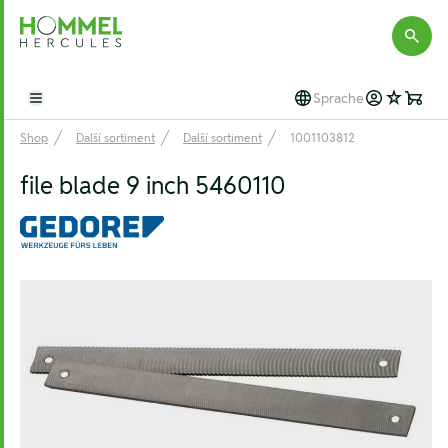
Hommel Hercules
Sprache
Open main menu
Shop
Další sortiment
Další sortiment
1001103812
file blade 9 inch 5460110