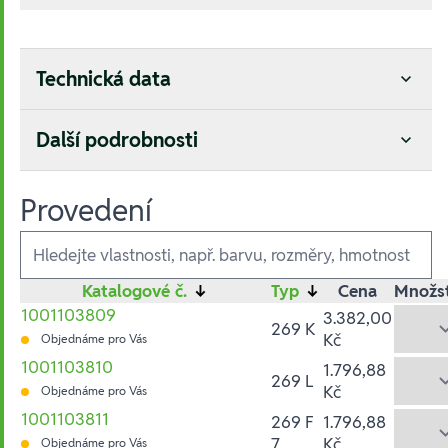
Technická data
Další podrobnosti
Provedení
Ausführungen
Katalogové č.
↓
Typ
↓
Cena
Množst
1001103809
3.382,00
269 K
Kč
Objednáme pro Vás
1001103810
1.796,88
269 L
Kč
Objednáme pro Vás
1001103811
269 F
1.796,88
7
Kč
Objednáme pro Vás