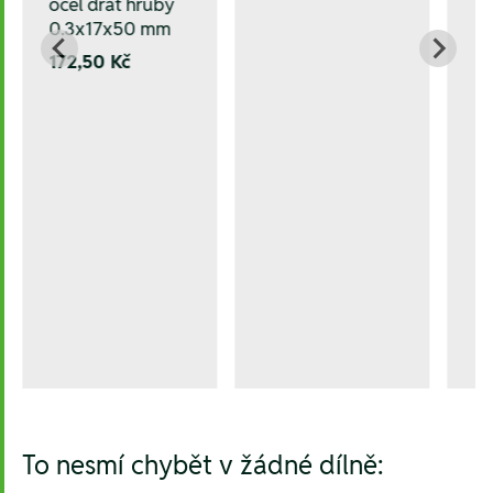
ocel drát hrubý
0.3x17x50 mm
172,50 Kč
To nesmí chybět v žádné dílně: