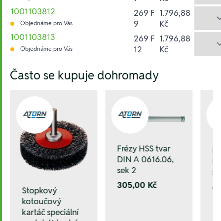
1001103812
269 F
1.796,88
9
Kč
Objednáme pro Vás
1001103813
269 F
1.796,88
12
Kč
Objednáme pro Vás
Hesla:
Často se kupuje dohromady
Frézy HSS tvar
Fr
DIN A 0616.06,
DI
sek 2
se
305,00 Kč
6
Stopkový
kotoučový
kartáč speciální