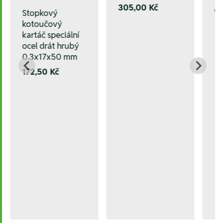
305,00 Kč
6
Stopkový
kotoučový
kartáč speciální
ocel drát hrubý
0.3x17x50 mm
172,50 Kč