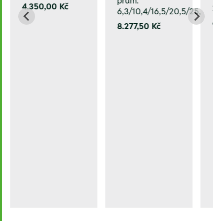
prům.
4.350,00 Kč
2
6,3/10,4/16,5/20,5/25,0 m
6
8.277,50 Kč