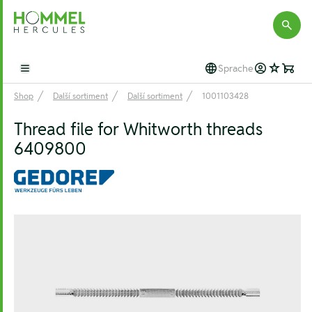
Hommel Hercules
Sprache
Open main menu
Shop
Další sortiment
Další sortiment
1001103428
Thread file for Whitworth threads
6409800