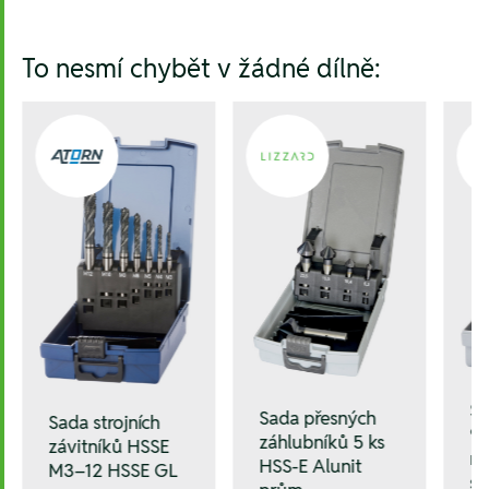
To nesmí chybět v žádné dílně:
Sa
Sada přesných
Sada strojních
90
záhlubníků 5 ks
závitníků HSSE
ne
HSS-E Alunit
M3–12 HSSE GL
sp