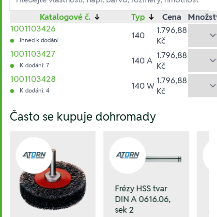
Katalogové č.
↓
Typ
↓
Cena
Množst
1001103426
1.796,88
140
Kč
Ihned k dodání
1001103427
1.796,88
140 A
Kč
K dodání: 7
1001103428
1.796,88
140 W
Kč
K dodání: 4
Hesla:
Často se kupuje dohromady
Frézy HSS tvar
Fr
DIN A 0616.06,
DI
sek 2
se