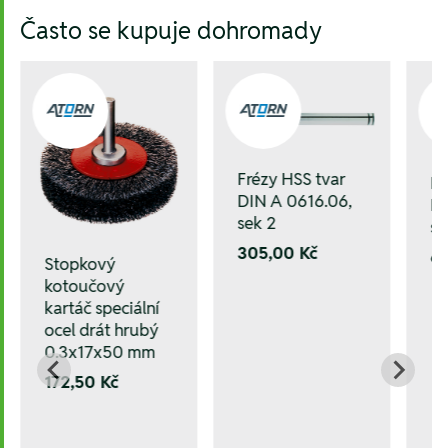
Hesla:
Často se kupuje dohromady
Frézy HSS tvar
Fr
DIN A 0616.06,
DI
sek 2
se
305,00 Kč
6
Stopkový
kotoučový
kartáč speciální
ocel drát hrubý
0.3x17x50 mm
172,50 Kč