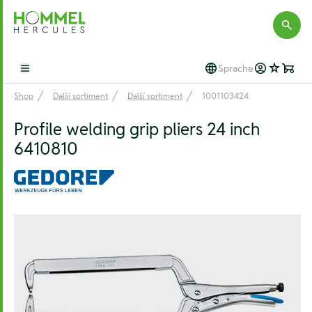
Hommel Hercules
Sprache
Open main menu
Shop
Další sortiment
Další sortiment
1001103424
Profile welding grip pliers 24 inch
6410810