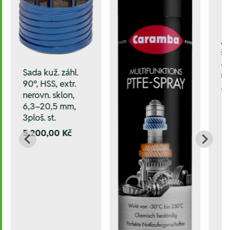
A
š
41
Sada kuž. záhl.
ru
90°, HSS, extr.
1.
nerovn. sklon,
6,3–20,5 mm,
3ploš. st.
5.200,00 Kč