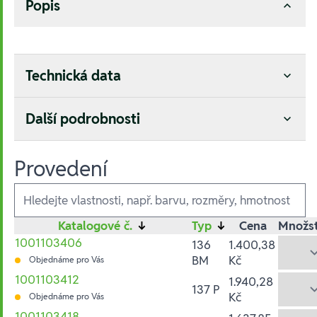
Popis
Technická data
Další podrobnosti
Provedení
Ausführungen
Katalogové č.
↓
Typ
↓
Cena
Množst
1001103406
136
1.400,38
BM
Kč
Objednáme pro Vás
1001103412
1.940,28
137 P
Kč
Objednáme pro Vás
1001103418