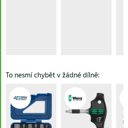
To nesmí chybět v žádné dílně:
J
be