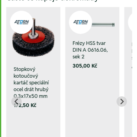
Frézy HSS tvar
Fr
DIN A 0616.06,
DI
sek 2
se
305,00 Kč
6
Stopkový
kotoučový
kartáč speciální
ocel drát hrubý
0.3x17x50 mm
172,50 Kč