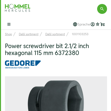
Hommel Hercules
Sprache
Open main menu
Shop
Další sortiment
Další sortiment
1001103253
Power screwdriver bit 2.1/2 inch
hexagonal 115 mm 6372380