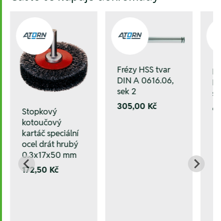
Frézy HSS tvar
Fr
DIN A 0616.06,
DI
sek 2
se
305,00 Kč
6
Stopkový
kotoučový
kartáč speciální
ocel drát hrubý
0.3x17x50 mm
172,50 Kč