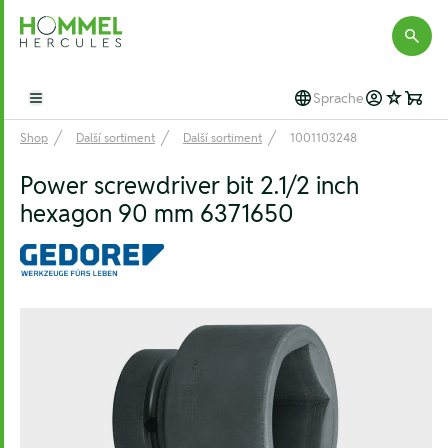
Hommel Hercules
Sprache
Open main menu
Shop
Další sortiment
Další sortiment
1001103248
Power screwdriver bit 2.1/2 inch
hexagon 90 mm 6371650