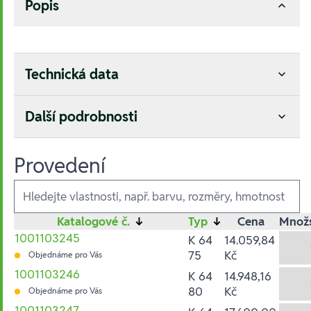
Popis
Technická data
Další podrobnosti
Provedení
Ausführungen
Katalogové č.
↓
Typ
↓
Cena
Množs
1001103245
K 64
14.059,84
75
Kč
Objednáme pro Vás
1001103246
K 64
14.948,16
80
Kč
Objednáme pro Vás
1001103247