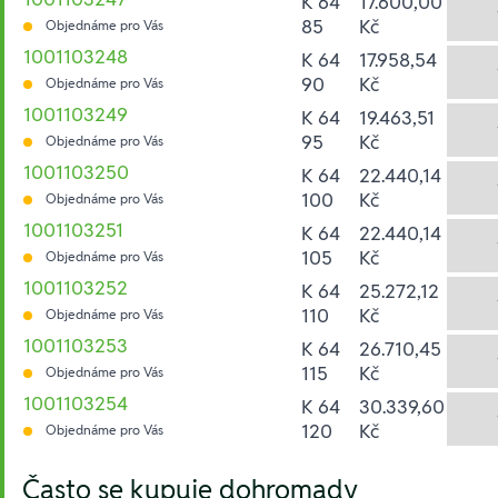
K 64
17.600,00
85
Kč
Objednáme pro Vás
1001103248
K 64
17.958,54
90
Kč
Objednáme pro Vás
1001103249
K 64
19.463,51
95
Kč
Objednáme pro Vás
1001103250
K 64
22.440,14
100
Kč
Objednáme pro Vás
1001103251
K 64
22.440,14
105
Kč
Objednáme pro Vás
1001103252
K 64
25.272,12
110
Kč
Objednáme pro Vás
1001103253
K 64
26.710,45
115
Kč
Objednáme pro Vás
1001103254
K 64
30.339,60
120
Kč
Objednáme pro Vás
Hesla:
Často se kupuje dohromady