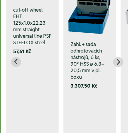
cut-off wheel
EHT
125x1.0x22.23
mm straight
universal line PSF
Sa
STEELOX steel
ST
Zahl. + sada
HS
odhrotovacích
57,61 Kč
m
nástrojů, 6 ks,
90° HSS ø 6,3–
6.
20,5 mm v pl.
boxu
3.307,50 Kč