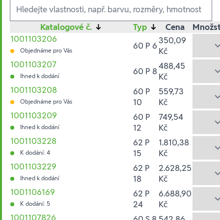
Ausführungen
Katalogové č.
↓
Typ
↓
Cena
Množst
1001103206
350,09
60 P 6
Kč
Objednáme pro Vás
1001103207
488,45
60 P 8
Kč
Ihned k dodání
1001103208
60 P
559,73
10
Kč
Objednáme pro Vás
1001103209
60 P
749,54
12
Kč
Ihned k dodání
1001103228
62 P
1.810,38
15
Kč
K dodání: 4
1001103229
62 P
2.628,25
18
Kč
Ihned k dodání
1001106169
62 P
6.688,90
24
Kč
K dodání: 5
1001107826
60 S 8
542,86