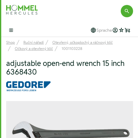
Hommel Hercules
Sprache
Open main menu
Shop
Ruční nářadí
Otevřený, očkoplochý a ráčnový klíč
Očkový a otevřený klíč
1001103228
adjustable open-end wrench 15 inch
6368430