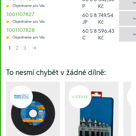
P
Kč
Objednáme pro Vás
1001107827
60 S 8
749,54
JP
Kč
Objednáme pro Vás
1001107828
60 S 8
596,43
C
Kč
Objednáme pro Vás
1
2
3
Hesla:
To nesmí chybět v žádné dílně: