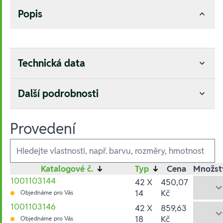
Popis
Technická data
Další podrobnosti
Provedení
Ausführungen
Katalogové č.
↓
Typ
↓
Cena
Množst
1001103144
42 X
450,07
14
Kč
Objednáme pro Vás
1001103146
42 X
859,63
18
Kč
Objednáme pro Vás