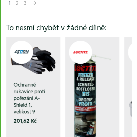
1
2
3
Hesla:
To nesmí chybět v žádné dílně:
Ochranné
rukavice proti
pořezání A-
Shield 1,
velikost 9
201,62 Kč
Sa
ST