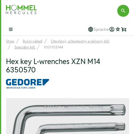
Hommel Hercules
Sprache
Open main menu
Shop
Ruční nářadí
Otevřený, očkoplochý a ráčnový klíč
Speciální klíč
1001103144
Hex key L-wrenches XZN M14
6350570