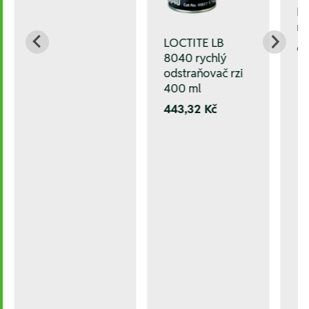
HS
m
LOCTITE LB
6.
8040 rychlý
odstraňovač rzi
400 ml
443,32 Kč