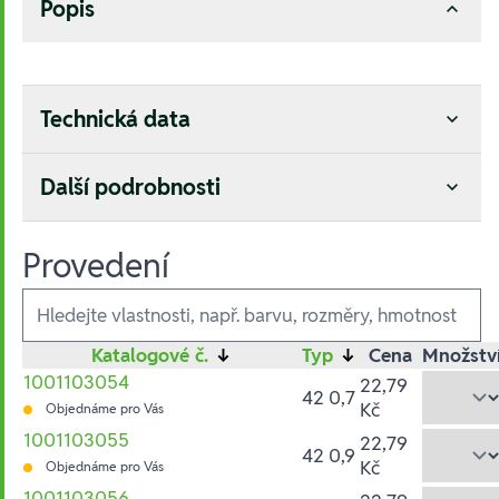
Popis
Technická data
Další podrobnosti
Provedení
Ausführungen
Katalogové č.
↓
Typ
↓
Cena
Množstv
1001103054
22,79
42 0,7
Kč
Objednáme pro Vás
1001103055
22,79
42 0,9
Kč
Objednáme pro Vás
1001103056