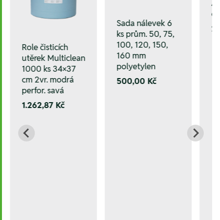
A
oc
Sada nálevek 6
20
ks prům. 50, 75,
100, 120, 150,
Role čisticích
160 mm
utěrek Multiclean
polyetylen
1000 ks 34×37
cm 2vr. modrá
500,00 Kč
perfor. savá
1.262,87 Kč
/25,0