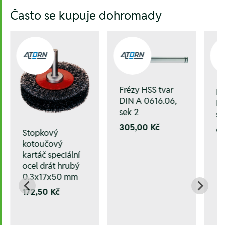
Hesla:
Často se kupuje dohromady
Frézy HSS tvar
Fr
DIN A 0616.06,
DI
sek 2
se
305,00 Kč
6
Stopkový
kotoučový
kartáč speciální
ocel drát hrubý
0.3x17x50 mm
172,50 Kč