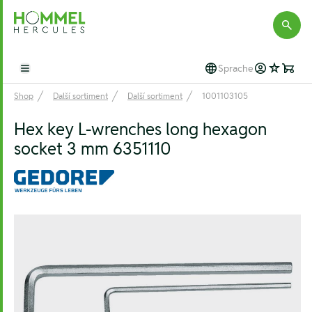
Hommel Hercules
Sprache
Open main menu
Shop
Další sortiment
Další sortiment
1001103105
Hex key L-wrenches long hexagon
socket 3 mm 6351110