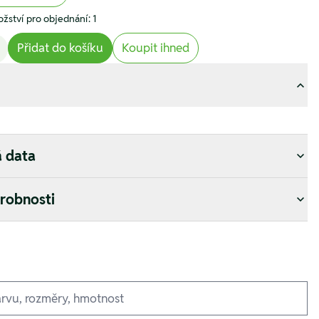
žství pro objednání: 1
Přidat do košíku
Koupit ihned
á data
drobnosti