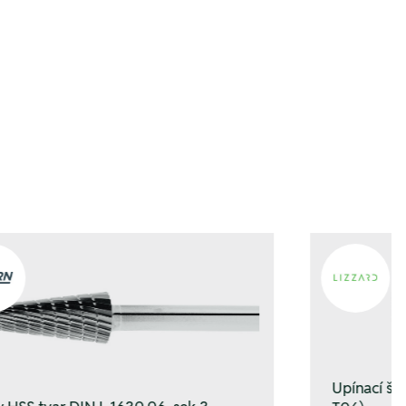
b hinzufügen
b hinzufügen
Upínací š