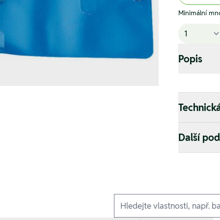
Minimální mno
Popis
Technick
Další po
Ausführungen