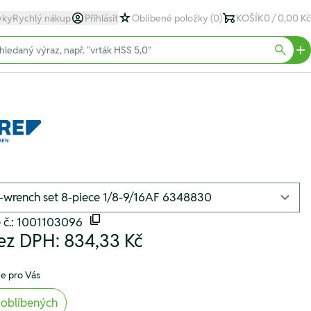
yky
Rychlý nákup
Přihlásit
Oblíbené položky
(0)
KOŠÍK
0 / 0,00 Kč
text)
Searc
é č.: 1001103096
ez DPH:
834,33 Kč
e pro Vás
 oblíbených