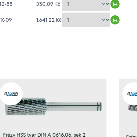
42-88
350,09 Kč
Warenkor
TX-09
1.641,22 Kč
Warenkor
Frézy HSS tvar DIN A 0616.06, sek 2