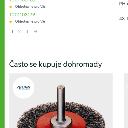
PH 
Objednáme pro Vás
1001103179
43 
Objednáme pro Vás
1
2
3
Hesla:
Často se kupuje dohromady