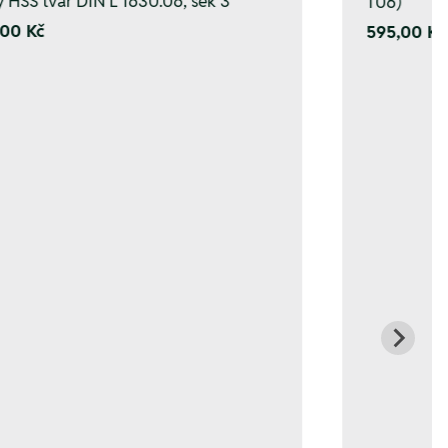
y HSS tvar DIN L 1630.06, sek 3
T06)
00 Kč
595,00 Kč