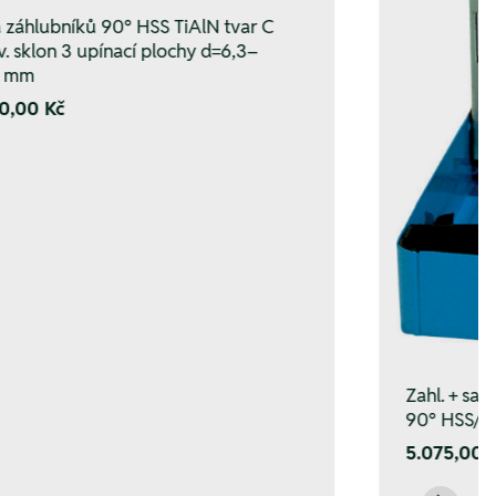
 záhlubníků 90° HSS TiAlN tvar C
v. sklon 3 upínací plochy d=6,3–
0 mm
0,00 Kč
Zahl. + sad
90° HSS/Ti
5.075,00 