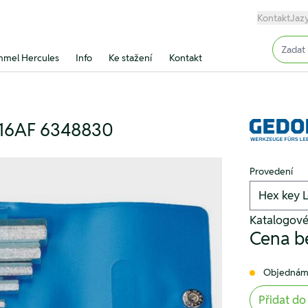
Kontakt
Jaz
Input (
mel Hercules
Info
Ke stažení
Kontakt
9/16AF 6348830
Provedení
Katalogov
Cena b
Objednám
Přidat do