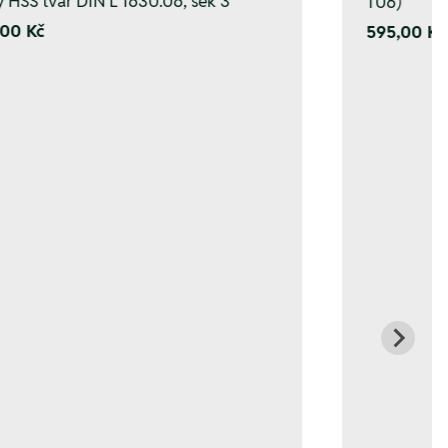
y HSS tvar DIN L 1630.06, sek 3
T06)
00 Kč
595,00 Kč