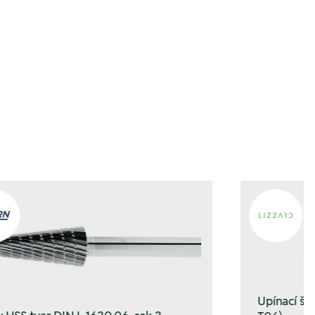
b hinzufügen
b hinzufügen
Upínací š