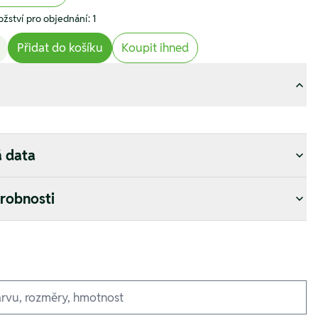
žství pro objednání: 1
Přidat do košíku
Koupit ihned
á data
drobnosti