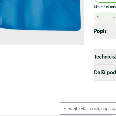
Minimální mno
Popis
Technick
Další po
Ausführungen