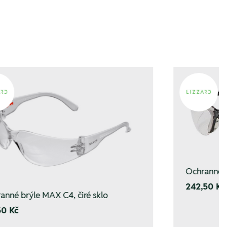
Ochranné b
242,50 Kč
anné brýle MAX C4, čiré sklo
50 Kč