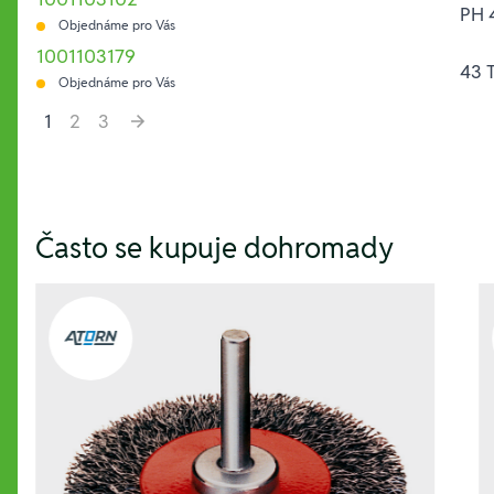
PH 
Objednáme pro Vás
1001103179
43 
Objednáme pro Vás
1
2
3
Hesla:
Často se kupuje dohromady