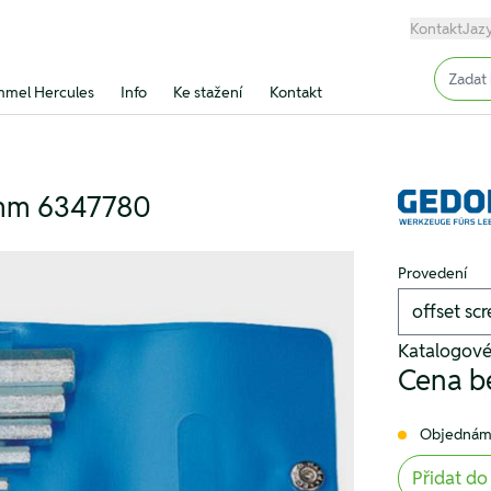
Kontakt
Jaz
Input (
mel Hercules
Info
Ke stažení
Kontakt
4 mm 6347780
Provedení
Katalogov
Cena b
Objednám
Přidat do