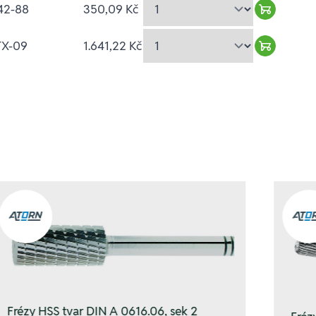
42-88
350,09 Kč
Warenkor
TX-09
1.641,22 Kč
Warenkor
Frézy HSS tvar DIN A 0616.06, sek 2