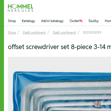
Hommel Hercules
Shop
Katalogy
Akční katalogy
Outlet
%
Služby
Hom
Shop
Další sortiment
Další sortiment
1001103093
offset screwdriver set 8-piece 3-1