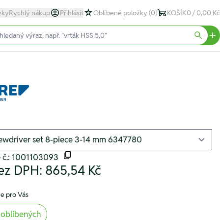
yky
Rychlý nákup
Přihlásit
Oblíbené položky
(0)
KOŠÍK
0 / 0,00 Kč
text)
Searc
é č.: 1001103093
ez DPH:
865,54 Kč
e pro Vás
 oblíbených