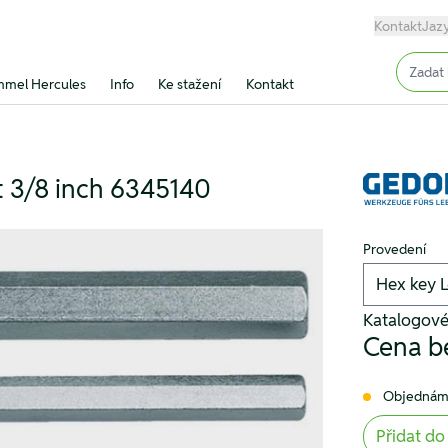
Kontakt
Jaz
Input (
mel Hercules
Info
Ke stažení
Kontakt
 3/8 inch 6345140
Provedení
Katalogov
Cena b
Objednám
Přidat do