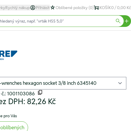
yky
Rychlý nákup
Přihlásit
Oblíbené položky
(0)
KOŠÍK
0 / 0,00 Kč
text)
Searc
é č.: 1001103086
ez DPH:
82,26 Kč
e pro Vás
 oblíbených