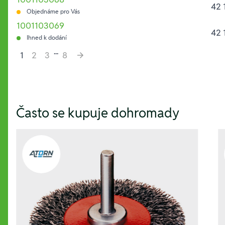
42 
Objednáme pro Vás
1001103069
42 
Ihned k dodání
...
1
2
3
8
Hesla:
Často se kupuje dohromady