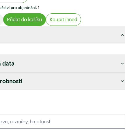
žství pro objednání: 1
Přidat do košíku
Koupit ihned
á data
drobnosti