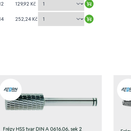
12
129,92 Kč
Warenkorb hinzufü
14
252,24 Kč
Warenkorb hinzufü
Frézy HSS tvar DIN A 0616.06, sek 2