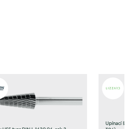
gen
gen
Upínací š