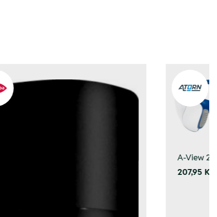
A-View 2 o
207,95 Kč