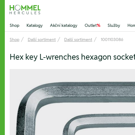
Hommel Hercules
Shop
Katalogy
Akční katalogy
Outlet
%
Služby
Hom
Shop
Další sortiment
Další sortiment
1001103086
Hex key L-wrenches hexagon socket