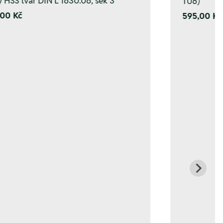
y HSS tvar DIN L 1630.06, sek 3
T06)
00 Kč
595,00 Kč