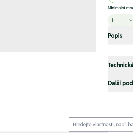
Minimální mno
Popis
Technick
Další po
Ausführungen