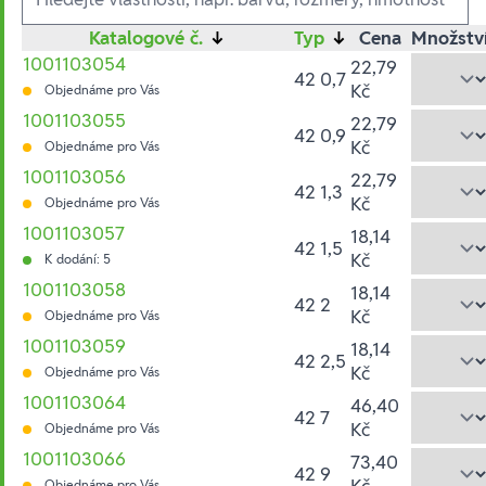
Katalogové č.
↓
Typ
↓
Cena
Množstv
1001103054
22,79
42 0,7
Kč
Objednáme pro Vás
1001103055
22,79
42 0,9
Kč
Objednáme pro Vás
1001103056
22,79
42 1,3
Kč
Objednáme pro Vás
1001103057
18,14
42 1,5
Kč
K dodání: 5
1001103058
18,14
42 2
Kč
Objednáme pro Vás
1001103059
18,14
42 2,5
Kč
Objednáme pro Vás
1001103064
46,40
42 7
Kč
Objednáme pro Vás
1001103066
73,40
42 9
Kč
Objednáme pro Vás