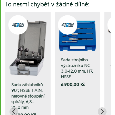
To nesmí chybět v žádné dílně:
M
ru
Sada strojního
4,
výstružníku NC
3,0-12,0 mm, H7,
10
HSSE
6.900,00 Kč
Sada záhlubníků
90°, HSSE TiAlN,
nerovné stoupání
spirály, 6,3–
25,0 mm
6.600,00 Kč