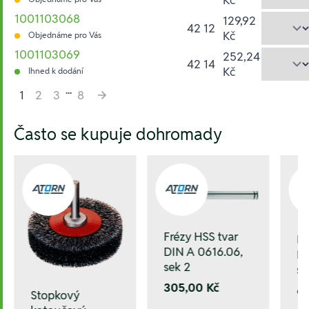
1001103068
129,92
42 12
Kč
Objednáme pro Vás
1001103069
252,24
42 14
Kč
Ihned k dodání
...
1
2
3
8
Hesla:
Často se kupuje dohromady
Frézy HSS tvar
Fr
DIN A 0616.06,
DI
sek 2
se
305,00 Kč
6
Stopkový