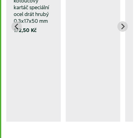
kotoučový
kartáč speciální
ocel drát hrubý
0.3x17x50 mm
172,50 Kč