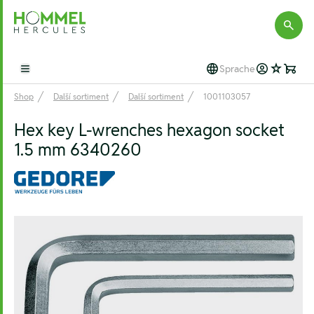
Hommel Hercules
Sprache
Open main menu
Shop
Další sortiment
Další sortiment
1001103057
Hex key L-wrenches hexagon socket
1.5 mm 6340260