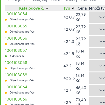
Katalogové č.
↓
Typ
↓
Cena
Množstv
1001103054
22,79
42 0,7
Kč
Objednáme pro Vás
1001103055
22,79
42 0,9
Kč
Objednáme pro Vás
1001103056
22,79
42 1,3
Kč
Objednáme pro Vás
1001103057
18,14
42 1,5
Kč
K dodání: 5
1001103058
18,14
42 2
Kč
Objednáme pro Vás
1001103059
18,14
42 2,5
Kč
Objednáme pro Vás
1001103064
46,40
42 7
Kč
Objednáme pro Vás
1001103066
73,40
42 9
Kč
Objednáme pro Vás