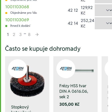
1001103068
129,92
42 12
Kč
Objednáme pro Vás
1001103069
252,24
42 14
Kč
Ihned k dodání
...
1
2
3
8
Hesla:
Často se kupuje dohromady
Frézy HSS tvar
Fr
DIN A 0616.06,
DI
sek 2
se
305,00 Kč
6
Stopkový