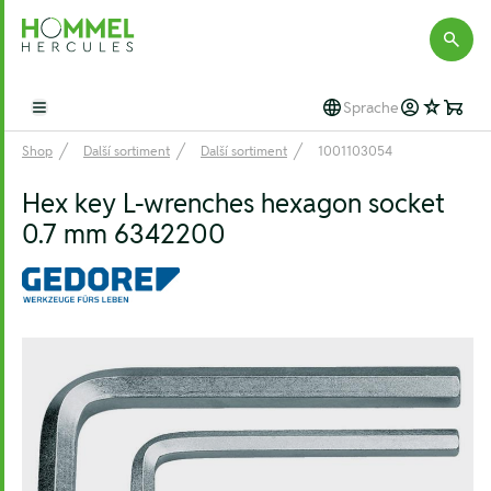
Hommel Hercules
Sprache
Open main menu
Shop
Další sortiment
Další sortiment
1001103054
Hex key L-wrenches hexagon socket
0.7 mm 6342200