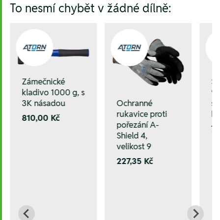
To nesmí chybět v žádné dílně:
Zámečnické
Še
kladivo 1000 g, s
9 
3K násadou
s 
Ochranné
hl
rukavice proti
810,00 Kč
pořezání A-
76
Shield 4,
velikost 9
227,35 Kč