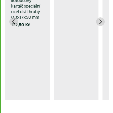
kotoučový
kartáč speciální
ocel drát hrubý
0.3x17x50 mm
172,50 Kč