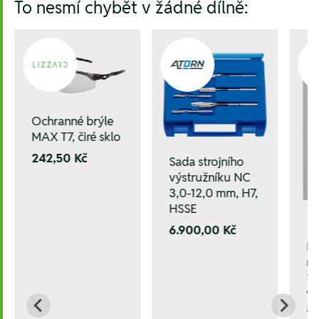
To nesmí chybět v žádné dílně:
Ochranné brýle
MAX T7, čiré sklo
242,50 Kč
Sada strojního
výstružníku NC
3,0-12,0 mm, H7,
HSSE
6.900,00 Kč
Pl
ne
15
v 
87