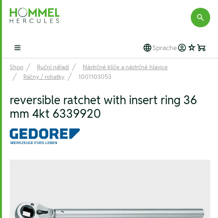
Hommel Hercules
Sprache
Open main menu
Shop
Ruční nářadí
Nástrčné klíče a nástrčné hlavice
Ráčny / rohatky
1001103053
reversible ratchet with insert ring 36
mm 4kt 6339920