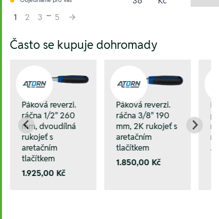
36
Kč
...
1
2
3
5
Hesla:
Často se kupuje dohromady
Páková reverzi.
P
Páková reverzi.
ráčna 3/8" 190
př
ráčna 1/2" 260
mm, 2K rukojeť s
rá
mm, dvoudílná
aretačním
mm
rukojeť s
tlačítkem
aretačním
1.
tlačítkem
1.850,00 Kč
1.925,00 Kč