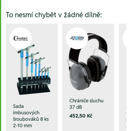
To nesmí chybět v žádné dílně:
Chrániče sluchu
Sada
37 dB
Sa
imbusových
vr
452,50 Kč
šroubováků 8 ks
Ma
2-10 mm
33