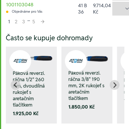
1001103048
41 B
9.714,04
36
Kč
Objednáme pro Vás
...
1
2
3
5
Hesla:
Často se kupuje dohromady
Páková reverzi.
P
Páková reverzi.
ráčna 3/8" 190
př
ráčna 1/2" 260
mm, 2K rukojeť s
rá
mm, dvoudílná
aretačním
mm
rukojeť s
tlačítkem
aretačním
1.
tlačítkem
1.850,00 Kč
1.925,00 Kč