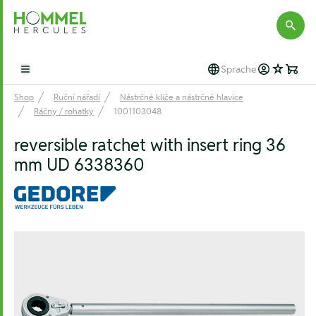
Hommel Hercules
Sprache
Open main menu
Shop
Ruční nářadí
Nástrčné klíče a nástrčné hlavice
Ráčny / rohatky
1001103048
reversible ratchet with insert ring 36
mm UD 6338360