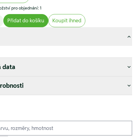
žství pro objednání: 1
Přidat do košíku
Koupit ihned
á data
drobnosti