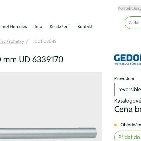
Kontakt
Jaz
Input (
mel Hercules
Info
Ke stažení
Kontakt
ny / rohatky
1001103042
 30 mm UD 6339170
Provedení
Katalogov
Cena b
Objednám
Přidat do