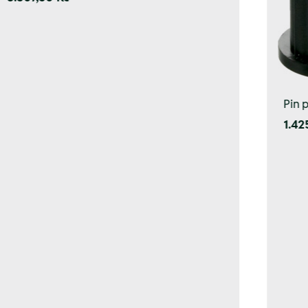
Pin p
1.42