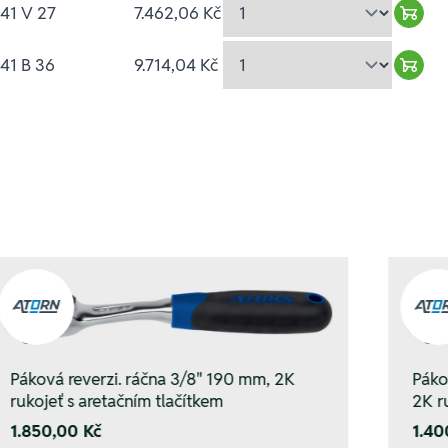
41 V 27
7.462,06 Kč
Ware
41 B 36
9.714,04 Kč
Ware
Páková reverzi. ráčna 3/8" 190 mm, 2K
Páko
rukojeť s aretačním tlačítkem
2K r
1.850,00 Kč
1.40