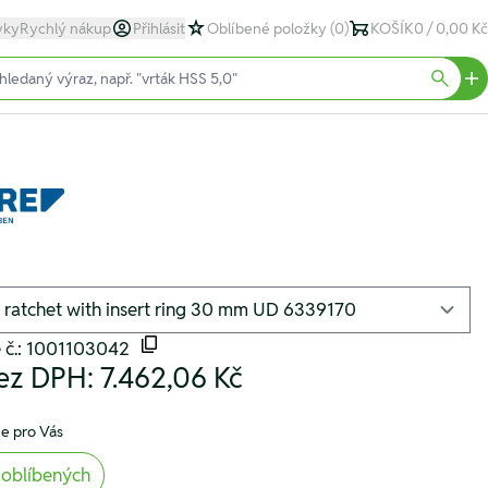
yky
Rychlý nákup
Přihlásit
Oblíbené položky
(0)
KOŠÍK
0 / 0,00 Kč
text)
Searc
é č.: 1001103042
ez DPH:
7.462,06 Kč
e pro Vás
 oblíbených