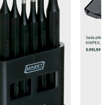
Sada přesn
KNIPEX, 8 k
5.951,59 K