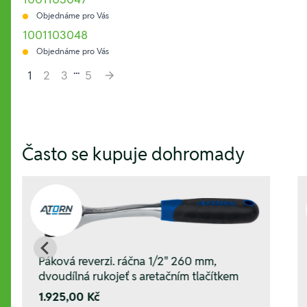
Objednáme pro Vás
1001103048
Objednáme pro Vás
...
1
2
3
5
Hesla:
Často se kupuje dohromady
Páková reverzi. ráčna 1/2" 260 mm,
dvoudílná rukojeť s aretačním tlačítkem
1.925,00 Kč