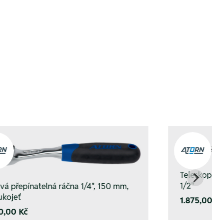
nkorb hinzufügen
nkorb hinzufügen
Teleskopic
1/2"
vá přepínatelná ráčna 1/4", 150 mm,
ukojeť
1.875,00 K
0,00 Kč