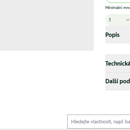
Minimální mno
Popis
Technick
Další po
Ausführungen