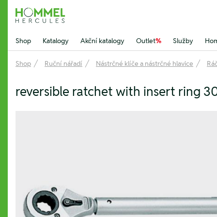
Hommel Hercules
Shop
Katalogy
Akční katalogy
Outlet
%
Služby
Hom
Shop
Ruční nářadí
Nástrčné klíče a nástrčné hlavice
Ráč
reversible ratchet with insert ring