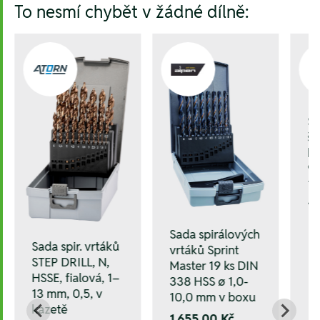
To nesmí chybět v žádné dílně:
Sa
še
ku
9 
1,
1.
Sada spirálových
Sada spir. vrtáků
vrtáků Sprint
STEP DRILL, N,
Master 19 ks DIN
HSSE, fialová, 1–
338 HSS ø 1,0-
13 mm, 0,5, v
10,0 mm v boxu
kazetě
1.655,00 Kč