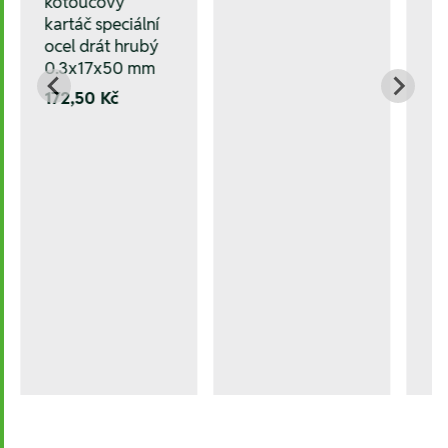
kotoučový
kartáč speciální
ocel drát hrubý
0.3x17x50 mm
172,50 Kč