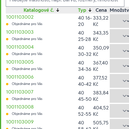
Katalogové č.
↓
Typ
↓
Cena
Množstv
1001103002
40 16-
333,22
20
Kč
Objednáme pro Vás
1001103003
40
343,35
25-28
Kč
Objednáme pro Vás
1001103004
40
350,09
30-32
Kč
Objednáme pro Vás
1001103005
40
367,40
34-36
Kč
Objednáme pro Vás
1001103006
40
377,52
40-42
Kč
Objednáme pro Vás
1001103007
40
383,84
45-50
Kč
Objednáme pro Vás
1001103008
40
404,52
52-55
Kč
Objednáme pro Vás
1001103009
40
505,75
58-62
Kč
Objednáme pro Vás