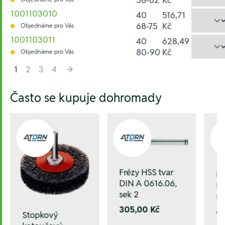
1001103010
40
516,71
68-75
Kč
Objednáme pro Vás
1001103011
40
628,49
80-90
Kč
Objednáme pro Vás
1
2
3
4
Hesla:
Často se kupuje dohromady
Frézy HSS tvar
Fr
DIN A 0616.06,
DI
sek 2
se
305,00 Kč
6
Stopkový