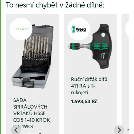
To nesmí chybět v žádné dílně:
J11,J21,
Ruční držák bitů
411 RA s T-
rukojetí
SADA
1.693,53 Kč
SPIRÁLOVÝCH
VRTÁKŮ HSSE
CO5 1–10 KROK
0,5 19KS