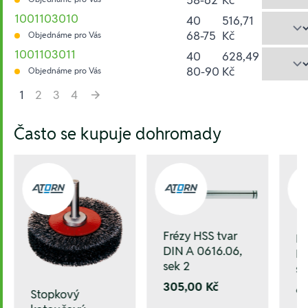
1001103010
40
516,71
68-75
Kč
Objednáme pro Vás
1001103011
40
628,49
80-90
Kč
Objednáme pro Vás
1
2
3
4
Hesla:
Často se kupuje dohromady
Frézy HSS tvar
Fr
DIN A 0616.06,
DI
sek 2
se
305,00 Kč
6
Stopkový