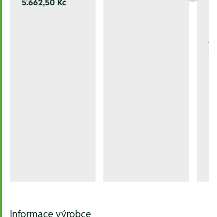
5.662,50 Kč
A
v
rý
m
na
18
Informace výrobce