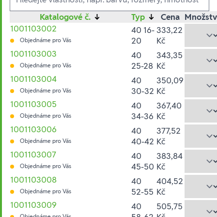
Katalogové č.
↓
Typ
↓
Cena
Množstv
1001103002
40 16-
333,22
20
Kč
Objednáme pro Vás
1001103003
40
343,35
25-28
Kč
Objednáme pro Vás
1001103004
40
350,09
30-32
Kč
Objednáme pro Vás
1001103005
40
367,40
34-36
Kč
Objednáme pro Vás
1001103006
40
377,52
40-42
Kč
Objednáme pro Vás
1001103007
40
383,84
45-50
Kč
Objednáme pro Vás
1001103008
40
404,52
52-55
Kč
Objednáme pro Vás
1001103009
40
505,75
58-62
Kč
Objednáme pro Vás