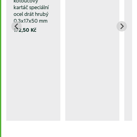
kotoučový
kartáč speciální
ocel drát hrubý
0.3x17x50 mm
172,50 Kč