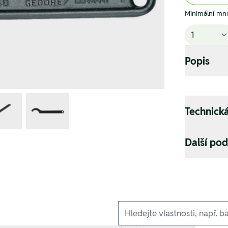
Minimální mno
Popis
Technick
Další po
Ausführungen