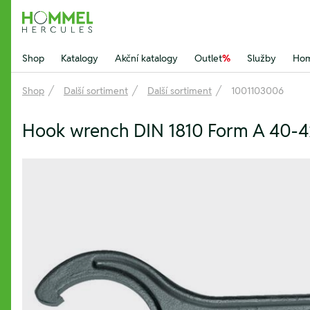
Hommel Hercules
Shop
Katalogy
Akční katalogy
Outlet
%
Služby
Hom
Shop
Další sortiment
Další sortiment
1001103006
Hook wrench DIN 1810 Form A 40-