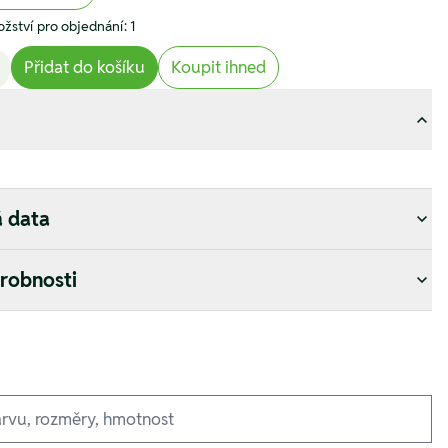
žství pro objednání: 1
Přidat do košíku
Koupit ihned
á data
drobnosti