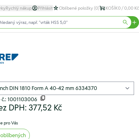
yky
Rychlý nákup
Přihlásit
Oblíbené položky
(0)
KOŠÍK
0 / 0,00 Kč
text)
Searc
é č.: 1001103006
ez DPH:
377,52 Kč
e pro Vás
 oblíbených