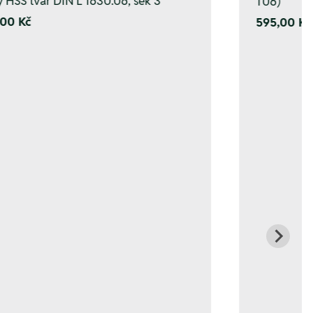
y HSS tvar DIN L 1630.06, sek 3
T06)
00 Kč
595,00 Kč