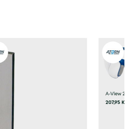
A-View 2 o
207,95 Kč