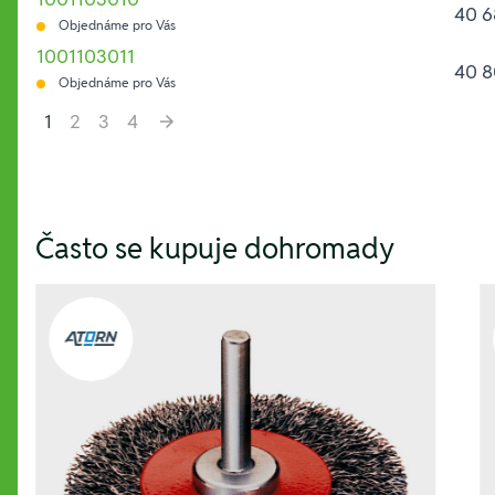
40 6
Objednáme pro Vás
1001103011
40 8
Objednáme pro Vás
1
2
3
4
Hesla:
Často se kupuje dohromady