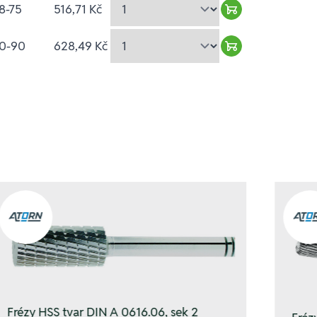
8-75
516,71 Kč
Warenkorb hinz
0-90
628,49 Kč
Warenkorb hinz
Frézy HSS tvar DIN A 0616.06, sek 2