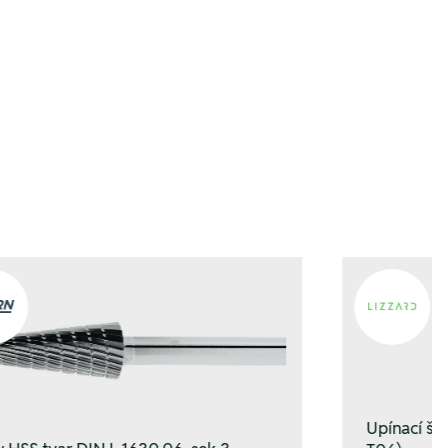
ufügen
ufügen
Upínací š