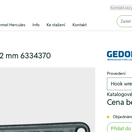
Kontakt
Jaz
Input (
mel Hercules
Info
Ke stažení
Kontakt
42 mm 6334370
Provedení
Katalogov
Cena b
Objednám
Přidat do