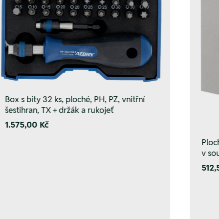
Box s bity 32 ks, ploché, PH, PZ, vnitřní
šestihran, TX + držák a rukojeť
1.575,00 Kč
Ploc
v so
512,