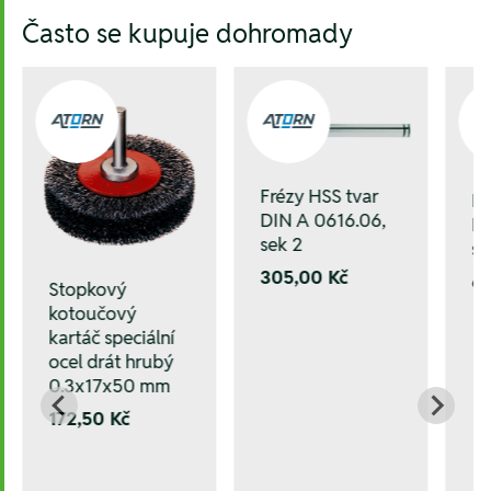
Hesla:
Často se kupuje dohromady
Frézy HSS tvar
Fr
DIN A 0616.06,
DI
sek 2
se
305,00 Kč
6
Stopkový
kotoučový
kartáč speciální
ocel drát hrubý
0.3x17x50 mm
172,50 Kč