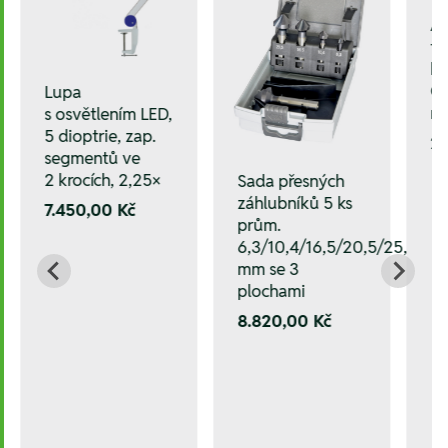
Ar
te
ko
G
Lupa
m
s osvětlením LED,
5 dioptrie, zap.
27
segmentů ve
2 krocích, 2,25×
Sada přesných
záhlubníků 5 ks
7.450,00 Kč
prům.
6,3/10,4/16,5/20,5/25,0
mm se 3
plochami
8.820,00 Kč