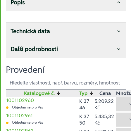
Popis
Technická data
Další podrobnosti
Provedení
Ausführungen
Katalogové č.
↓
Typ
↓
Cena
Množs
1001102960
K 37
5.209,22
46
Kč
Objednáme pro Vás
1001102961
K 37
5.435,32
50
Kč
Objednáme pro Vás
1001102962