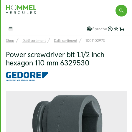
Hommel Hercules
Sprache
Open main menu
Shop
Další sortiment
Další sortiment
1001102973
Power screwdriver bit 1.1/2 inch
hexagon 110 mm 6329530