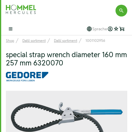
Hommel Hercules
Sprache
Open main menu
Shop
Další sortiment
Další sortiment
1001102956
special strap wrench diameter 160 mm
257 mm 6320070