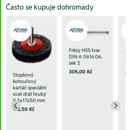
Často se kupuje dohromady
Frézy HSS tvar
Fr
DIN A 0616.06,
DI
sek 2
se
305,00 Kč
6
Stopkový
kotoučový
kartáč speciální
ocel drát hrubý
0.3x17x50 mm
172,50 Kč