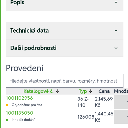
Popis
Technická data
Další podrobnosti
Provedení
Ausführungen
Katalogové č.
↓
Typ
↓
Cena
Množs
1001102956
36 Z-
2.145,69
140
Kč
Objednáme pro Vás
1001135050
1.440,45
126008
Kč
Ihned k dodání
Hesla: