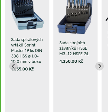
In
V
Sada spirálových
Sada strojních
vrtáků Sprint
5.
závitníků HSSE
Master 19 ks DIN
M3–12 HSSE GL
338 HSS ø 1,0-
4.350,00 Kč
10,0 mm v boxu
1.655,00 Kč