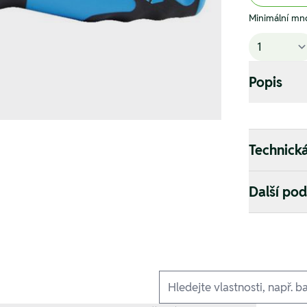
Minimální mno
Popis
Technick
Další po
Ausführungen