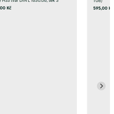
y HSS tvar DIN L 1630.06, sek 3
T06)
00 Kč
595,00 Kč