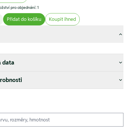
žství pro objednání: 1
Přidat do košíku
Koupit ihned
á data
drobnosti