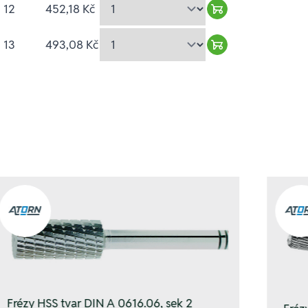
 12
452,18 Kč
Warenkorb hinzu
 13
493,08 Kč
Warenkorb hinzu
Frézy HSS tvar DIN A 0616.06, sek 2