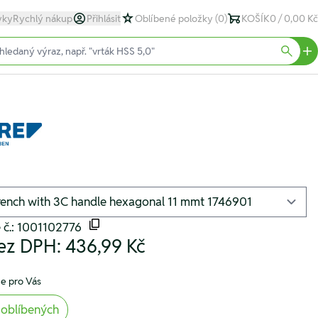
yky
Rychlý nákup
Přihlásit
Oblíbené položky
(0)
KOŠÍK
0 / 0,00 Kč
text)
Searc
 č.: 1001102776
ez DPH:
436,99 Kč
e pro Vás
 oblíbených