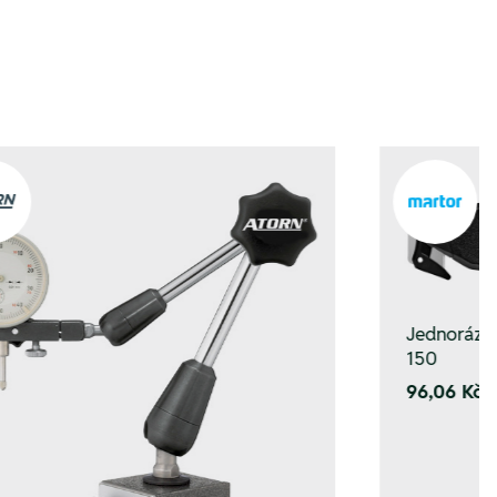
Jednorázo
150
96,06 Kč