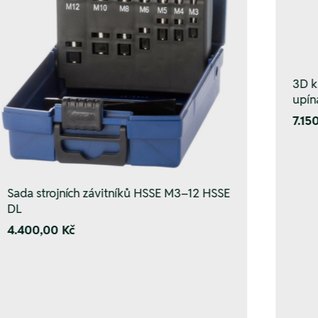
3D k
upín
7.15
Sada strojních závitníků HSSE M3–12 HSSE
DL
4.400,00 Kč