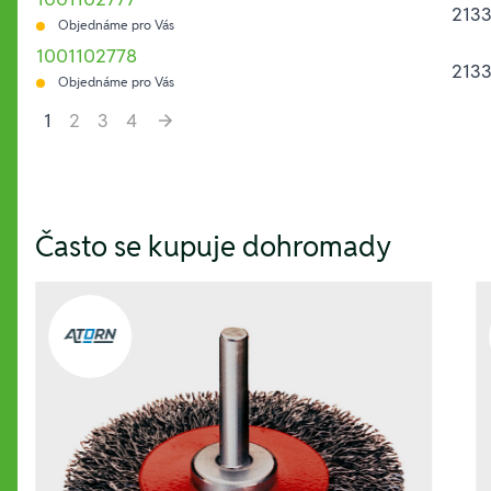
2133
Objednáme pro Vás
1001102778
2133
Objednáme pro Vás
1
2
3
4
Hesla:
Často se kupuje dohromady