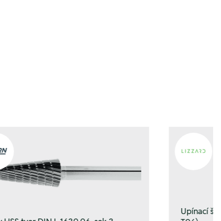
fügen
fügen
Upínací š