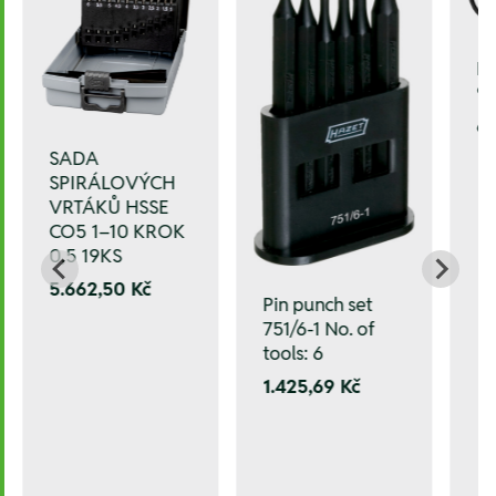
Ho
9
6.
SADA
SPIRÁLOVÝCH
VRTÁKŮ HSSE
CO5 1–10 KROK
0,5 19KS
5.662,50 Kč
Pin punch set
751/6-1 No. of
tools: 6
1.425,69 Kč