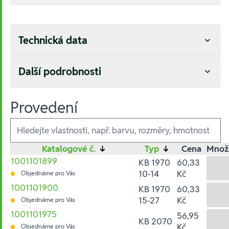
Technická data
Další podrobnosti
Provedení
Ausführungen
Katalogové č.
↓
Typ
↓
Cena
Množ
1001101899
KB 1970
60,33
10-14
Kč
Objednáme pro Vás
1001101900
KB 1970
60,33
15-27
Kč
Objednáme pro Vás
1001101975
56,95
KB 2070
Kč
Objednáme pro Vás