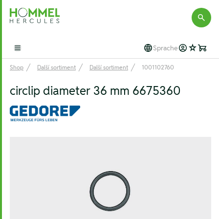
Hommel Hercules
Sprache
Open main menu
Shop
Další sortiment
Další sortiment
1001102760
circlip diameter 36 mm 6675360