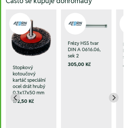
Často se kupuje dohromady
Frézy HSS tvar
Fr
DIN A 0616.06,
DI
sek 2
se
305,00 Kč
6
Stopkový
kotoučový
kartáč speciální
ocel drát hrubý
0.3x17x50 mm
172,50 Kč