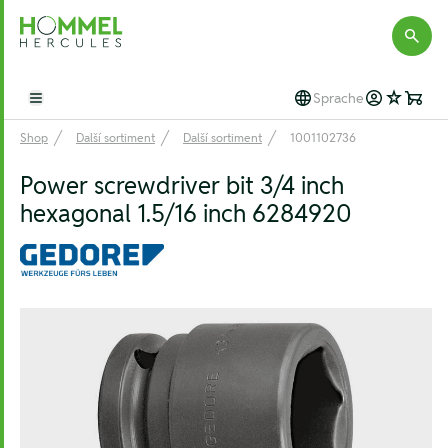
Hommel Hercules
Sprache
Open main menu
Shop
Další sortiment
Další sortiment
1001102736
Power screwdriver bit 3/4 inch
hexagonal 1.5/16 inch 6284920