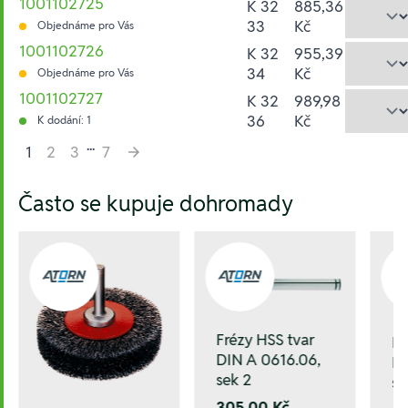
1001102725
K 32
885,36
33
Kč
Objednáme pro Vás
1001102726
K 32
955,39
34
Kč
Objednáme pro Vás
1001102727
K 32
989,98
36
Kč
K dodání: 1
...
1
2
3
7
Hesla:
Často se kupuje dohromady
Frézy HSS tvar
Fr
DIN A 0616.06,
DI
sek 2
se
305,00 Kč