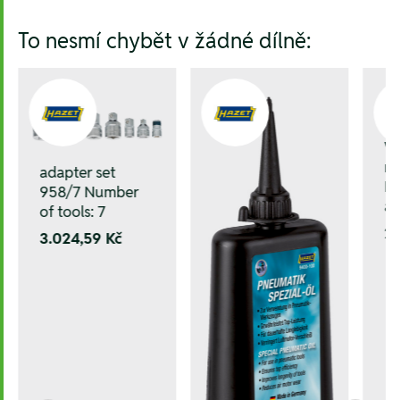
To nesmí chybět v žádné dílně:
Wo
ru
adapter set
EC
958/7 Number
an
of tools: 7
21
3.024,59 Kč