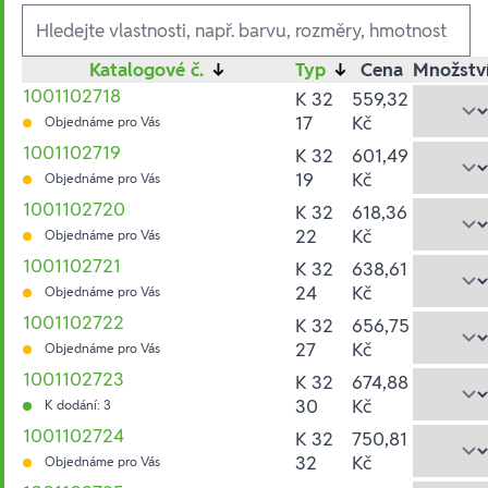
Ausführungen
Katalogové č.
↓
Typ
↓
Cena
Množstv
1001102718
K 32
559,32
17
Kč
Objednáme pro Vás
1001102719
K 32
601,49
19
Kč
Objednáme pro Vás
1001102720
K 32
618,36
22
Kč
Objednáme pro Vás
1001102721
K 32
638,61
24
Kč
Objednáme pro Vás
1001102722
K 32
656,75
27
Kč
Objednáme pro Vás
1001102723
K 32
674,88
30
Kč
K dodání: 3
1001102724
K 32
750,81
32
Kč
Objednáme pro Vás