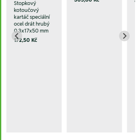
6
Stopkový
kotoučový
kartáč speciální
ocel drát hrubý
0.3x17x50 mm
172,50 Kč