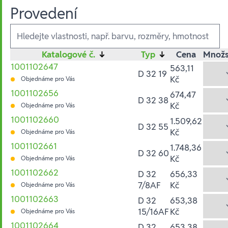
Provedení
Ausführungen
Katalogové č.
↓
Typ
↓
Cena
Množs
1001102647
563,11
D 32 19
Kč
Objednáme pro Vás
1001102656
674,47
D 32 38
Kč
Objednáme pro Vás
1001102660
1.509,62
D 32 55
Kč
Objednáme pro Vás
1001102661
1.748,36
D 32 60
Kč
Objednáme pro Vás
1001102662
D 32
656,33
7/8AF
Kč
Objednáme pro Vás
1001102663
D 32
653,38
15/16AF
Kč
Objednáme pro Vás
1001102664
D 32
653,38