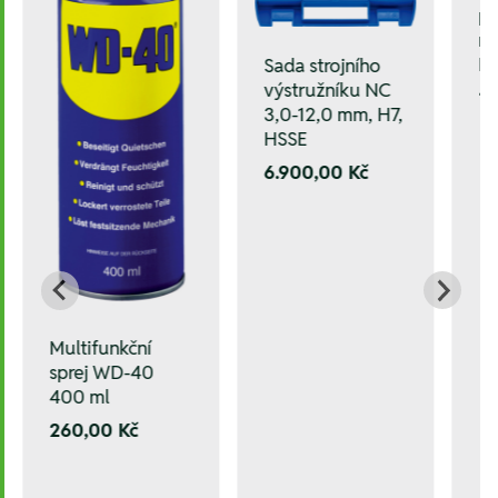
pe
na
N
Sada strojního
výstružníku NC
1.
3,0-12,0 mm, H7,
HSSE
6.900,00 Kč
Multifunkční
sprej WD-40
400 ml
260,00 Kč