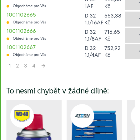
1AF
Kč
Objednáme pro Vás
1001102665
D 32
653,38
1.1/16AF
Kč
Objednáme pro Vás
1001102666
D 32
716,65
1.1/8AF
Kč
Objednáme pro Vás
1001102667
D 32
752,92
1.1/4AF
Kč
Objednáme pro Vás
1
2
3
4
Hesla:
To nesmí chybět v žádné dílně:
M
šr