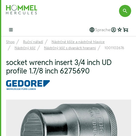
Hommel Hercules
Sprache
Open main menu
Shop
Ruční nářadí
Nástrčné klíče a nástrčné hlavice
Nástrčný klíč
Nástrčný klíč s dvanácti hranami
1001102676
socket wrench insert 3/4 inch UD
profile 1.7/8 inch 6275690