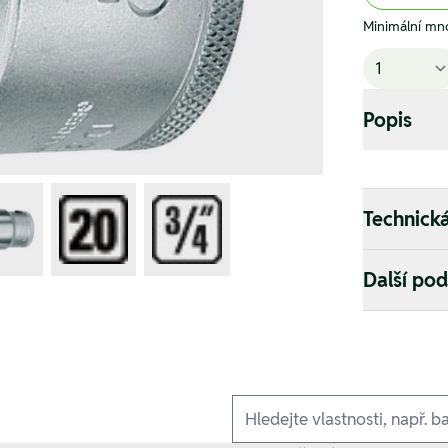
Minimální mno
Popis
Technick
Další po
Ausführungen