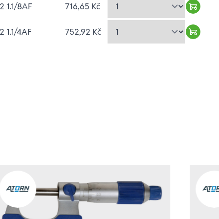
2 1.1/8AF
716,65 Kč
Warenk
2 1.1/4AF
752,92 Kč
Warenk