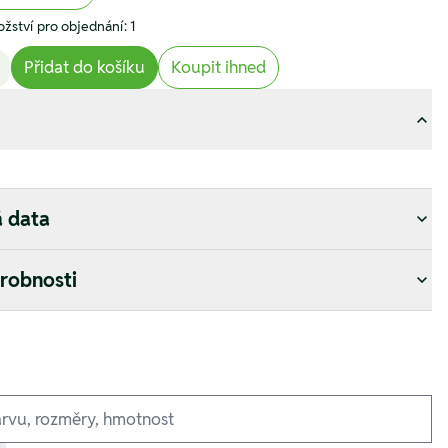
žství pro objednání: 1
Přidat do košíku
Koupit ihned
á data
drobnosti