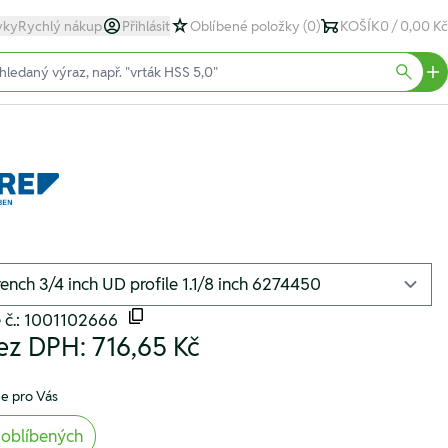
yky
Rychlý nákup
Přihlásit
Oblíbené položky
(0)
KOŠÍK
0 / 0,00 Kč
text)
Searc
 č.: 1001102666
ez DPH:
716,65 Kč
e pro Vás
 oblíbených