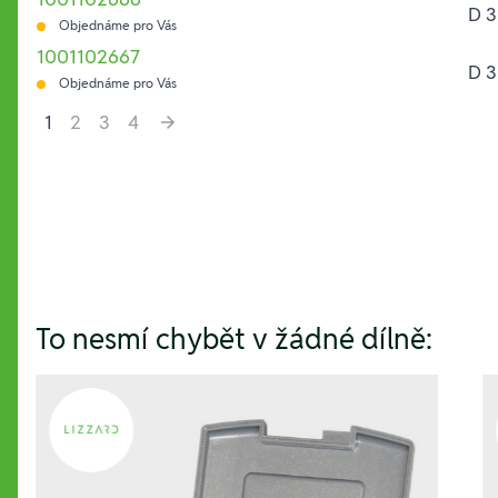
D 3
Objednáme pro Vás
1001102667
D 3
Objednáme pro Vás
1
2
3
4
Hesla:
To nesmí chybět v žádné dílně: