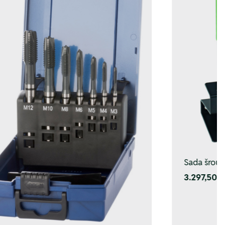
Sada šrou
3.297,50 K