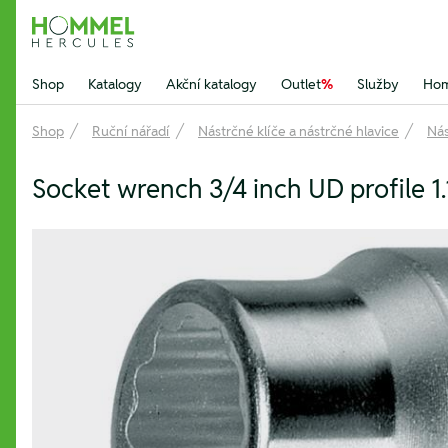
Hommel Hercules
Shop
Katalogy
Akční katalogy
Outlet
%
Služby
Hom
Shop
Ruční nářadí
Nástrčné klíče a nástrčné hlavice
Nás
Socket wrench 3/4 inch UD profile 1