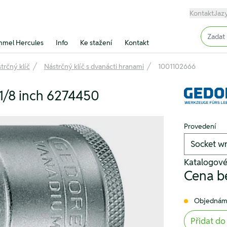
Kontakt
Jaz
Input (
mel Hercules
Info
Ke stažení
Kontakt
trčný klíč
Nástrčný klíč s dvanácti hranami
1001102666
.1/8 inch 6274450
Provedení
Katalogové
Cena b
Objednám
Přidat do