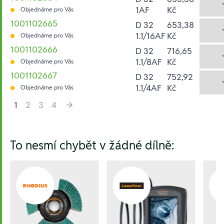
1AF
Kč
Objednáme pro Vás
1001102665
D 32
653,38
1.1/16AF
Kč
Objednáme pro Vás
1001102666
D 32
716,65
1.1/8AF
Kč
Objednáme pro Vás
1001102667
D 32
752,92
1.1/4AF
Kč
Objednáme pro Vás
1
2
3
4
Hesla:
To nesmí chybět v žádné dílně: