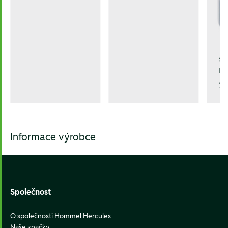
sp
re
2.
Informace výrobce
Footer
Společnost
O společnosti Hommel Hercules
Naše značky