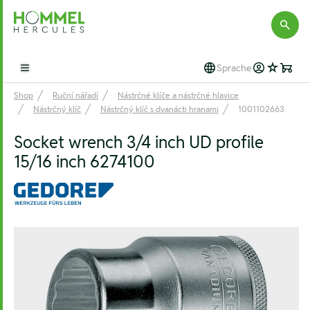
Hommel Hercules
Sprache
Open main menu
Shop
Ruční nářadí
Nástrčné klíče a nástrčné hlavice
Nástrčný klíč
Nástrčný klíč s dvanácti hranami
1001102663
Socket wrench 3/4 inch UD profile
15/16 inch 6274100