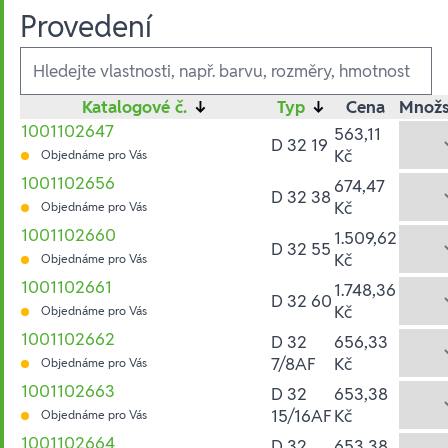
Provedení
Ausführungen
Katalogové č.
↓
Typ
↓
Cena
Množs
1001102647
563,11
D 32 19
Kč
Objednáme pro Vás
1001102656
674,47
D 32 38
Kč
Objednáme pro Vás
1001102660
1.509,62
D 32 55
Kč
Objednáme pro Vás
1001102661
1.748,36
D 32 60
Kč
Objednáme pro Vás
1001102662
D 32
656,33
7/8AF
Kč
Objednáme pro Vás
1001102663
D 32
653,38
15/16AF
Kč
Objednáme pro Vás
1001102664
D 32
653,38